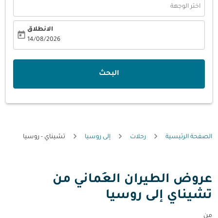
اختر الوجهة
الانطلاق
today
fc-booking-departure-date-aria-label
14/08/2026
البحث
الصفحة الرئيسية
رحلات
إلى روسيا
تشيناي - روسيا
عروض الطيران العُماني من
تشيناي إلى روسيا
من