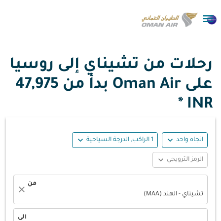

رحلات من تشيناي إلى روسيا
على Oman Air بدأ من
47,975
INR *
expand_more
expand_more
اتجاه واحد
1 الراكب, الدرجة السياحية
expand_more
الرمز الترويجي
من
close
تشيناي - الهند (MAA)
الى