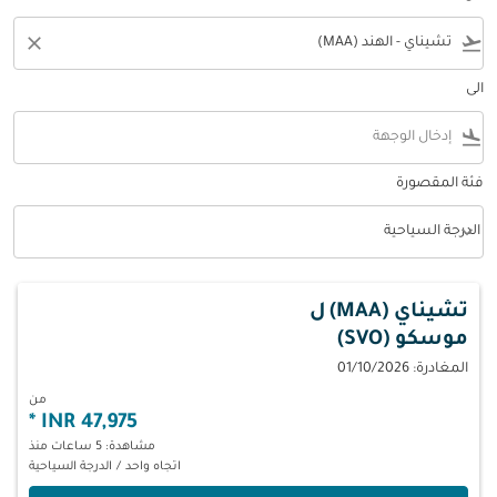
close
flight_takeoff
الى
flight_land
فئة المقصورة
keyboard_arrow_down
الدرجة السياحية
فئة المقصورة option الدرجة السياحية Selected
تشيناي (MAA)
ل
موسكو (SVO)
المغادرة: 01/10/2026
من
*
47,975 INR
مشاهدة: 5 ساعات منذ
اتجاه واحد
/
الدرجة السياحية