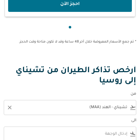
‫احجز الآن‬
عرض cmp-pagination-showing-card 1
* تم جمع الأسعار المعروضة خلال آخر 48 ساعة وقد لا تكون متاحة وقت الحجز.
أرخص تذاكر الطيران من تشيناي
إلى روسيا
من
close
flight_takeoff
الى
flight_land