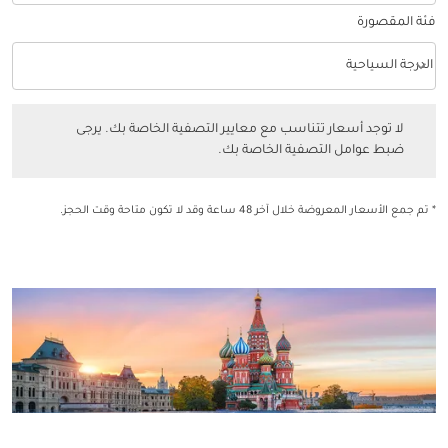
فئة المقصورة
keyboard_arrow_down
الدرجة السياحية
فئة المقصورة option الدرجة السياحية Selected
لا توجد أسعار تتناسب مع معايير التصفية الخاصة بك. يرجى ضبط عوامل التصفي
لا توجد أسعار تتناسب مع معايير التصفية الخاصة بك. يرجى
ضبط عوامل التصفية الخاصة بك.
* تم جمع الأسعار المعروضة خلال آخر 48 ساعة وقد لا تكون متاحة وقت الحجز.