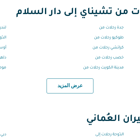
من تشيناي إلى دار السلام
جدة رحلات من
لندن
طوكيو رحلات من
الدّ
كراتشي رحلات من
أوسل
خصب رحلات من
دلهي
مدينة الكويت رحلات من
مومب
عرض المزيد
ان العُماني
الدّوحة رحلات إلى
دبي 