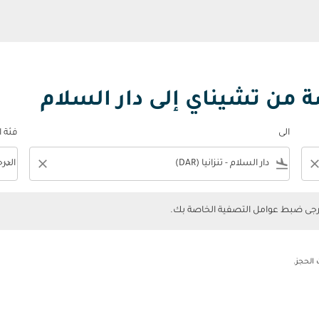
ة من تشيناي إلى دار السلام
الى
فئة 
keyboard_arrow_down
close
flight_land
clos
الدر
فئة المقصورة n
ضبط عوامل التصفية الخاصة بك.
يرجى ضبط عوامل التصفية الخاصة بك.