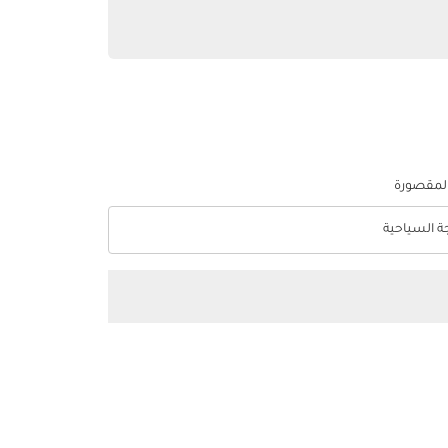
المقصورة
جة السياحية
optio الدرجة السياحية Selected