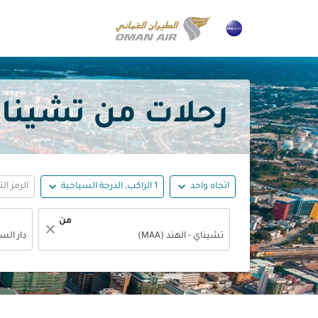
رحلات من تشيناي إلى دا
expand_more
expand_more
اتجاه واحد
1 الراكب, الدرجة السياحية
الرمز ال
من
close