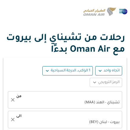

رحلات من تشيناي إلى بيروت
مع Oman Air بدءًا
expand_more
expand_more
اتجاه واحد
1 الراكب, الدرجة السياحية
expand_more
الرمز الترويجي
من
close
تشيناي - الهند (MAA)
الى
close
بيروت - لبنان (BEY)