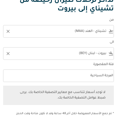
تذاكر لرحلات طيران رخيصة من
تشيناي إلى بيروت
من
close
flight_takeoff
الى
close
flight_land
فئة المقصورة
keyboard_arrow_down
الدرجة السياحية
فئة المقصورة option الدرجة السياحية Selected
لا توجد أسعار تتناسب مع معايير التصفية الخاصة بك. يرجى ضبط عوامل التصفي
لا توجد أسعار تتناسب مع معايير التصفية الخاصة بك. يرجى
ضبط عوامل التصفية الخاصة بك.
* تم جمع الأسعار المعروضة خلال آخر 48 ساعة وقد لا تكون متاحة وقت الحجز.