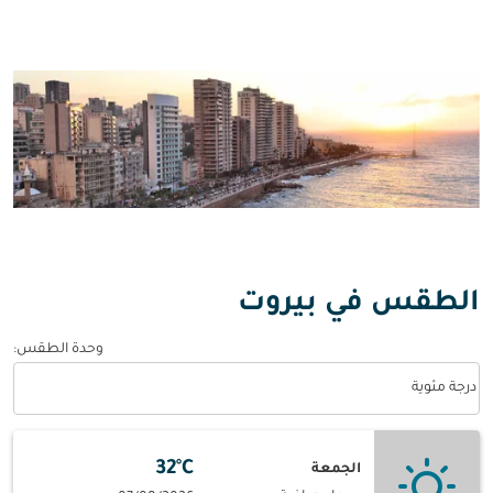
الطقس في بيروت
وحدة الطقس
:
Weather unit option درجة مئوية Selected
درجة مئوية
32°C
الجمعة