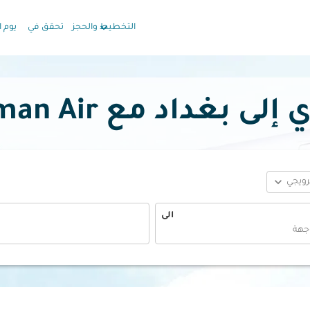
keyboard_arrow_down
التخطيط والحجز
تحقق في
يوم ا
اد مع Oman Air بدءًا
expand_more
ترويجي
الى
fc-booking-departure-date-aria-label