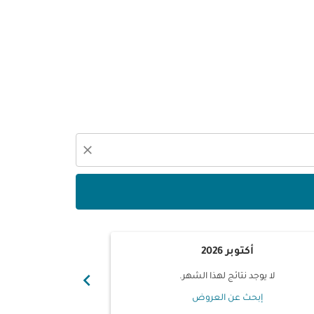
close
أكتوبر 2026
نوفم
chevron_right
لا يوجد نتائج لهذا الشهر.
لا يوجد ن
إبحث عن العروض
إبحث