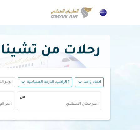
رحلات من تشيناي إلى بغد
expand_more
expand_more
اتجاه واحد
1 الراكب, الدرجة السياحية
الرمز ال
من