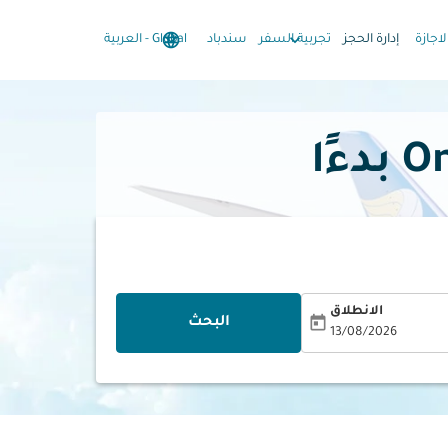
language
keyboard_arrow_down
keyboard_arrow_down
لاجازة
إدارة الحجز
تجربية السفر
سندباد
Global
-
العربية
الانطلاق
today
البحث
13/08/2026