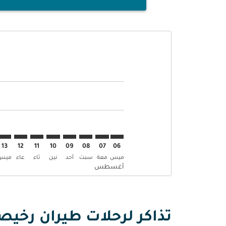
Displaying fares for أغسطس-2026
MAA–BGW: cmp-view-offers-disclaimer. إبحث عن العر
MAA–BGW: cmp-view-offers-disclaimer. إبحث ع
MAA–BGW: cmp-view-offers-disclaimer. 
GW: cmp-view-offers-disclaimer
p-view-offers-disclaimer
-offers-disclaimer
-disclaimer
aimer
13
12
11
10
09
08
07
06
ميس
معة
سبت
أحد
نين
ثاء
عاء
ميس
أغسطس
تذاكر لرحلات طيران رخيص