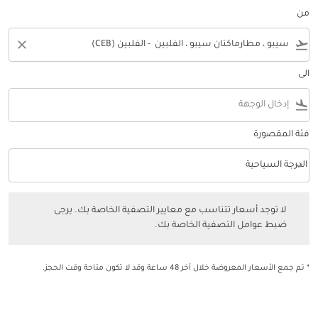
من
close
flight_takeoff
الى
flight_land
فئة المقصورة
keyboard_arrow_down
الدرجة السياحية
فئة المقصورة option الدرجة السياحية Selected
لا توجد أسعار تتناسب مع معايير التصفية الخاصة بك. يرجى ضبط عوامل التصفي
لا توجد أسعار تتناسب مع معايير التصفية الخاصة بك. يرجى
ضبط عوامل التصفية الخاصة بك.
* تم جمع الأسعار المعروضة خلال آخر 48 ساعة وقد لا تكون متاحة وقت الحجز.