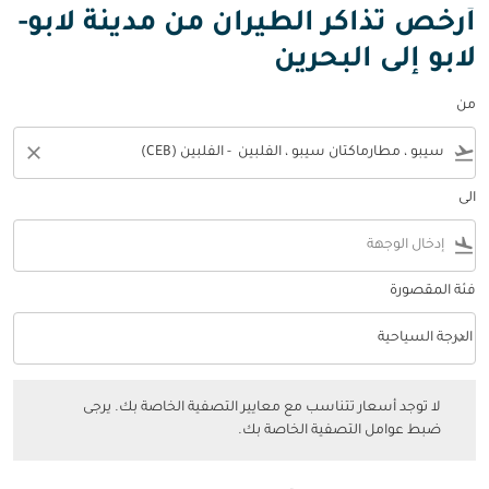
أرخص تذاكر الطيران من مدينة لابو-
لابو إلى البحرين
من
close
flight_takeoff
الى
flight_land
فئة المقصورة
keyboard_arrow_down
الدرجة السياحية
فئة المقصورة option الدرجة السياحية Selected
لا توجد أسعار تتناسب مع معايير التصفية الخاصة بك. يرجى ضبط عوامل التصفي
لا توجد أسعار تتناسب مع معايير التصفية الخاصة بك. يرجى
ضبط عوامل التصفية الخاصة بك.