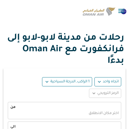

رحلات من مدينة لابو-لابو إلى
فرانكفورت مع Oman Air
بدءًا
expand_more
expand_more
اتجاه واحد
1 الراكب, الدرجة السياحية
expand_more
الرمز الترويجي
من
اختر مكان الانطلاق
الى