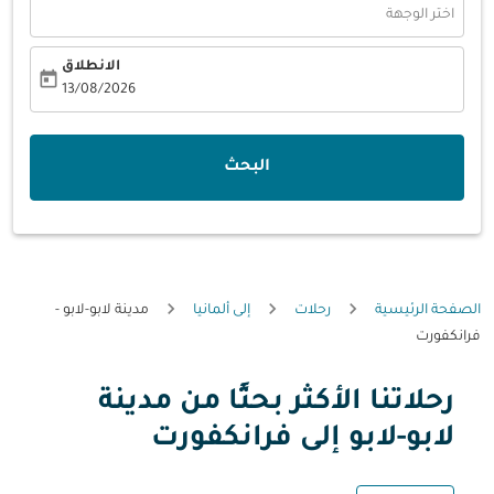
اختر الوجهة
الانطلاق
today
fc-booking-departure-date-aria-label
13/08/2026
البحث
الصفحة الرئيسية
رحلات
إلى ألمانيا
مدينة لابو-لابو -
فرانكفورت
رحلاتنا الأكثر بحثًا من مدينة
حاول تحديث الرحلة (مغادرة و/أو وجهة) أو التفاعل مع التواريخ أ
لابو-لابو إلى فرانكفورت