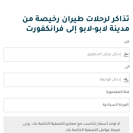
تذاكر لرحلات طيران رخيصة من
مدينة لابو-لابو إلى فرانكفورت
من
flight_takeoff
الى
flight_land
فئة المقصورة
keyboard_arrow_down
الدرجة السياحية
فئة المقصورة option الدرجة السياحية Selected
لا توجد أسعار تتناسب مع معايير التصفية الخاصة بك. يرجى ضبط عوامل التصفي
لا توجد أسعار تتناسب مع معايير التصفية الخاصة بك. يرجى
ضبط عوامل التصفية الخاصة بك.