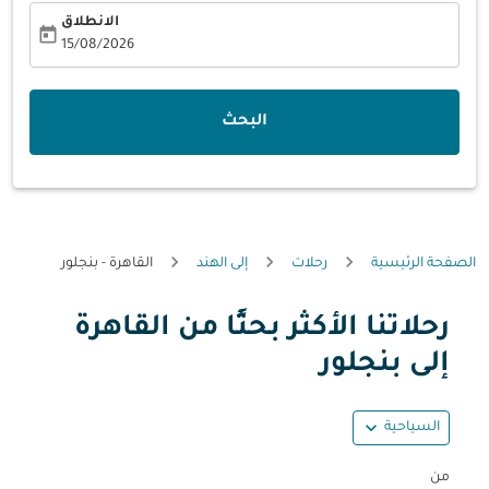
الانطلاق
today
fc-booking-departure-date-aria-label
15/08/2026
البحث
الصفحة الرئيسية
رحلات
إلى الهند
القاهرة - بنجلور
رحلاتنا الأكثر بحثًا من القاهرة
حاول تحديث الرحلة (مغادرة و/أو وجهة) أو التفاعل مع التواريخ أ
إلى بنجلور
expand_more
السياحية
من