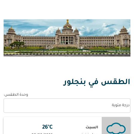
الطقس في بنجلور
وحدة الطقس
:
Weather unit option درجة مئوية Selected
درجة مئوية
26°C
السبت