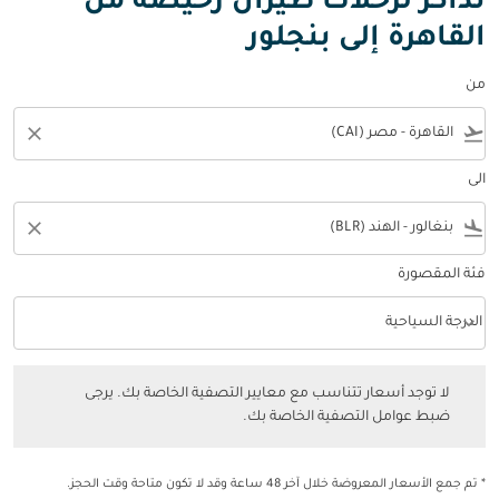
تذاكر لرحلات طيران رخيصة من
القاهرة إلى بنجلور
من
close
flight_takeoff
الى
close
flight_land
فئة المقصورة
keyboard_arrow_down
الدرجة السياحية
فئة المقصورة option الدرجة السياحية Selected
لا توجد أسعار تتناسب مع معايير التصفية الخاصة بك. يرجى ضبط عوامل التصفي
لا توجد أسعار تتناسب مع معايير التصفية الخاصة بك. يرجى
ضبط عوامل التصفية الخاصة بك.
* تم جمع الأسعار المعروضة خلال آخر 48 ساعة وقد لا تكون متاحة وقت الحجز.