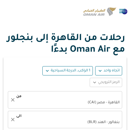

رحلات من القاهرة إلى بنجلور
مع Oman Air بدءًا
expand_more
expand_more
اتجاه واحد
1 الراكب, الدرجة السياحية
expand_more
الرمز الترويجي
من
close
القاهرة - مصر (CAI)
الى
close
بنغالور - الهند (BLR)