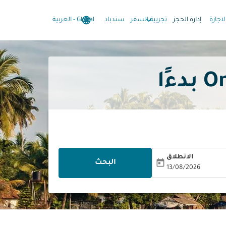
language
keyboard_arrow_down
keyboard_arrow_down
لاجازة
إدارة الحجز
تجربية السفر
سندباد
Global
-
العربية
الانطلاق
today
البحث
13/08/2026