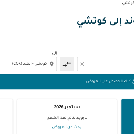
 كوتشي
لوند إلى كوتشي
 التواريخ أدناه للحصول على العروض.
إلى
compare_arrows
location_on
close
يخ أدناه للحصول على العروض.
سبتمبر 2026
لا يوجد نتائج لهذا الشهر.
إبحث عن العروض