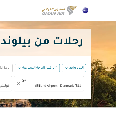
رحلات من بيلوند إلى كوت
expand_more
expand_more
اتجاه واحد
1 الراكب, الدرجة السياحية
الرمز ال
من
close