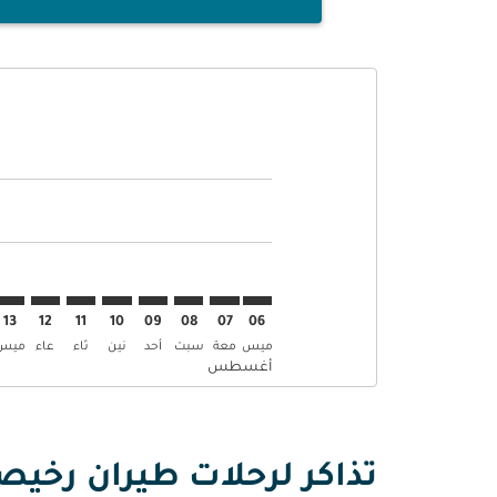
Displaying fares for أغسطس-2026
BLL–COK: cmp-view-offers-disclaimer. إبحث عن العروض
BLL–COK: cmp-view-offers-disclaimer. إبحث عن 
BLL–COK: cmp-view-offers-disclaimer. إ
–COK: cmp-view-offers-disclaimer
mp-view-offers-disclaimer
-offers-disclaimer
s-disclaimer
aimer
13
12
11
10
09
08
07
06
ميس
معة
سبت
أحد
نين
ثاء
عاء
ميس
أغسطس
تذاكر لرحلات طيران رخيص