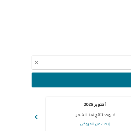
close
أكتوبر 2026
نوفم
chevron_right
لا يوجد نتائج لهذا الشهر.
لا يوجد ن
إبحث عن العروض
إبحث