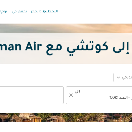
keyboard_arrow_down
التخطيط والحجز
تحقق في
يوم ا
شي مع Oman Air بدءًا
expand_more
ترويجي
الى
close
fc-booking-departure-date-aria-label