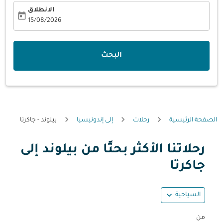
الانطلاق
today
fc-booking-departure-date-aria-label
15/08/2026
البحث
الصفحة الرئيسية
رحلات
إلى إندونيسيا
بيلوند - جاكرتا
رحلاتنا الأكثر بحثًا من بيلوند إلى
حاول تحديث الرحلة (مغادرة و/أو وجهة) أو التفاعل مع التواريخ أ
جاكرتا
expand_more
السياحية
من