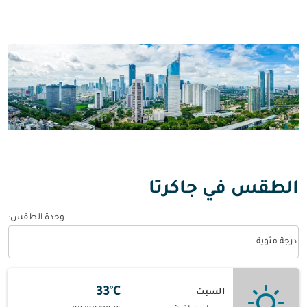
الطقس في جاكرتا
وحدة الطقس
:
Weather unit option درجة مئوية Selected
درجة مئوية
33°C
السبت