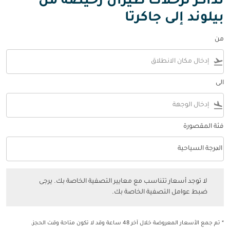
تذاكر لرحلات طيران رخيصة من
بيلوند إلى جاكرتا
من
flight_takeoff
الى
flight_land
فئة المقصورة
keyboard_arrow_down
الدرجة السياحية
فئة المقصورة option الدرجة السياحية Selected
لا توجد أسعار تتناسب مع معايير التصفية الخاصة بك. يرجى ضبط عوامل التصفي
لا توجد أسعار تتناسب مع معايير التصفية الخاصة بك. يرجى
ضبط عوامل التصفية الخاصة بك.
* تم جمع الأسعار المعروضة خلال آخر 48 ساعة وقد لا تكون متاحة وقت الحجز.