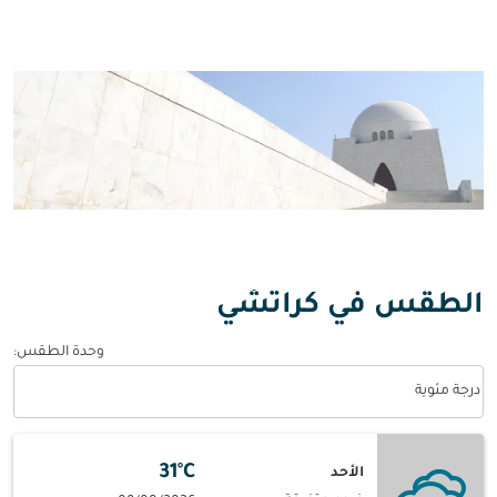
الطقس في كراتشي
وحدة الطقس
:
Weather unit option درجة مئوية Selected
درجة مئوية
31°C
الأحد