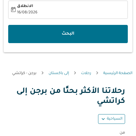
الانطلاق
today
fc-booking-departure-date-aria-label
16/08/2026
البحث
الصفحة الرئيسية
رحلات
إلى باكستان
برجن - كراتشي
رحلاتنا الأكثر بحثًا من برجن إلى
حاول تحديث الرحلة (مغادرة و/أو وجهة) أو التفاعل مع التواريخ أ
كراتشي
expand_more
السياحية
من