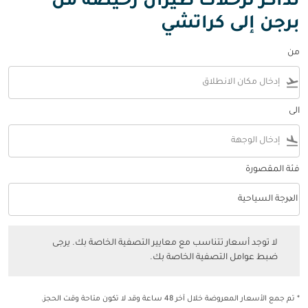
تذاكر لرحلات طيران رخيصة من
برجن إلى كراتشي
من
flight_takeoff
الى
flight_land
فئة المقصورة
keyboard_arrow_down
الدرجة السياحية
فئة المقصورة option الدرجة السياحية Selected
لا توجد أسعار تتناسب مع معايير التصفية الخاصة بك. يرجى ضبط عوامل التصفي
لا توجد أسعار تتناسب مع معايير التصفية الخاصة بك. يرجى
ضبط عوامل التصفية الخاصة بك.
* تم جمع الأسعار المعروضة خلال آخر 48 ساعة وقد لا تكون متاحة وقت الحجز.