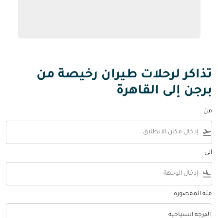
تذاكر لرحلات طيران رخيصة من
برجن إلى القاهرة
من
flight_takeoff
الى
flight_land
فئة المقصورة
keyboard_arrow_down
الدرجة السياحية