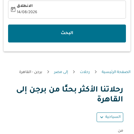
الانطلاق
today
fc-booking-departure-date-aria-label
14/08/2026
البحث
الصفحة الرئيسية
رحلات
إلى مصر
برجن - القاهرة
رحلاتنا الأكثر بحثًا من برجن إلى
حاول تحديث الرحلة (مغادرة و/أو وجهة) أو التفاعل مع التواريخ أ
القاهرة
expand_more
السياحية
من