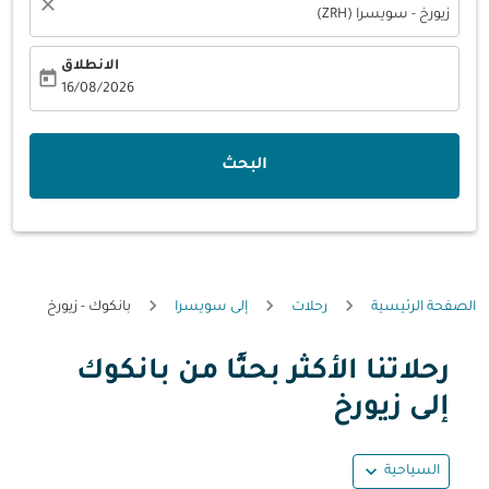
close
زيورخ - سويسرا (ZRH)
الانطلاق
today
fc-booking-departure-date-aria-label
16/08/2026
البحث
الصفحة الرئيسية
رحلات
إلى سويسرا
بانكوك - زيورخ
رحلاتنا الأكثر بحثًا من بانكوك
حاول شهر آخر أو تفاعل مع الأيام أدناه للحصول على العروض.
إلى زيورخ
expand_more
السياحية