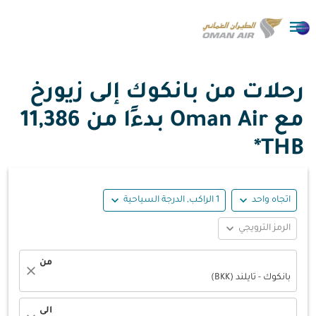

رحلات من بانكوك إلى زيورخ
مع Oman Air بدءًا من
11,386
THB*
expand_more
expand_more
اتجاه واحد
1 الراكب, الدرجة السياحية
expand_more
الرمز الترويجي
من
close
بانكوك - تايلند (BKK)
الى