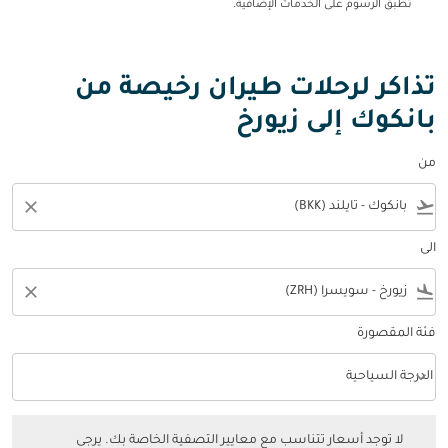
تطبق الرسوم على الخدمات الإضافية.
تذاكر لرحلات طيران رخيصة من
بانكوك إلى زيورخ
من
close
flight_takeoff
الى
close
flight_land
فئة المقصورة
keyboard_arrow_down
الدرجة السياحية
فئة المقصورة option الدرجة السياحية Selected
لا توجد أسعار تتناسب مع معايير التصفية الخاصة بك. يرجى ضبط عوامل التصفي
لا توجد أسعار تتناسب مع معايير التصفية الخاصة بك. يرجى