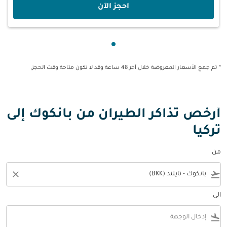
‫احجز الآن‬
عرض cmp-pagination-showing-card 1
* تم جمع الأسعار المعروضة خلال آخر 48 ساعة وقد لا تكون متاحة وقت الحجز.
أرخص تذاكر الطيران من بانكوك إلى
تركيا
من
close
flight_takeoff
الى
flight_land