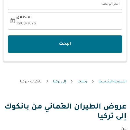
اختر الوجهة
الانطلاق
today
fc-booking-departure-date-aria-label
16/08/2026
البحث
الصفحة الرئيسية
رحلات
إلى تركيا
بانكوك - تركيا
عروض الطيران العُماني من بانكوك
إلى تركيا
من