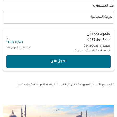
فئة المقصورة
keyboard_arrow_down
الدرجة السياحية
فئة المقصورة option الدرجة السياحية Selected
بانكوك (BKK)
ل
من
اسطنبول (IST)
*
11,521 THB
المغادرة: 09/12/2026
مشاهدة: 1 يوم منذ
اتجاه واحد
/
الدرجة السياحية
‫احجز الآن‬
* تم جمع الأسعار المعروضة خلال آخر 48 ساعة وقد لا تكون متاحة وقت الحجز.