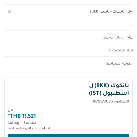
close
flight_takeoff
الى
flight_land
فئة المقصورة
keyboard_arrow_down
الدرجة السياحية
فئة المقصورة option الدرجة السياحية Selected
بانكوك (BKK)
ل
اسطنبول (IST)
المغادرة: 10/09/2026
من
*
11,521 THB
مشاهدة: 1 يوم منذ
اتجاه واحد
/
الدرجة السياحية