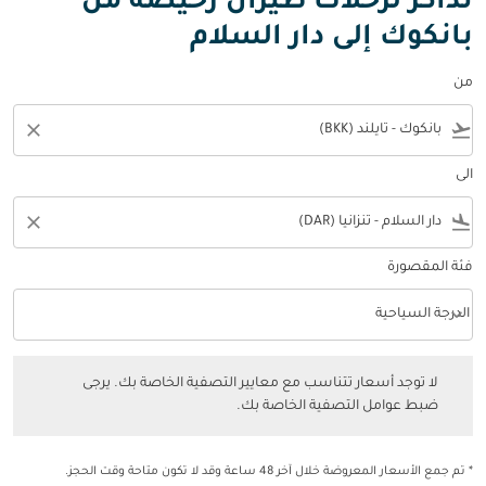
تذاكر لرحلات طيران رخيصة من
بانكوك إلى دار السلام
من
close
flight_takeoff
الى
close
flight_land
فئة المقصورة
keyboard_arrow_down
الدرجة السياحية
فئة المقصورة option الدرجة السياحية Selected
لا توجد أسعار تتناسب مع معايير التصفية الخاصة بك. يرجى ضبط عوامل التصفي
لا توجد أسعار تتناسب مع معايير التصفية الخاصة بك. يرجى
ضبط عوامل التصفية الخاصة بك.
* تم جمع الأسعار المعروضة خلال آخر 48 ساعة وقد لا تكون متاحة وقت الحجز.