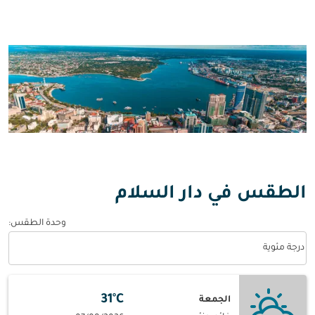
الطقس في دار السلام
وحدة الطقس
:
Weather unit option درجة مئوية Selected
درجة مئوية
31°C
الجمعة