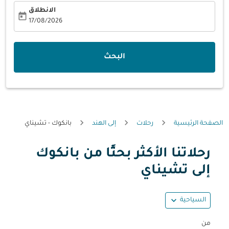
الانطلاق
today
fc-booking-departure-date-aria-label
17/08/2026
البحث
الصفحة الرئيسية
رحلات
إلى الهند
بانكوك - تشيناي
رحلاتنا الأكثر بحثًا من بانكوك
حاول تحديث الرحلة (مغادرة و/أو وجهة) أو التفاعل مع التواريخ أ
إلى تشيناي
expand_more
السياحية
من