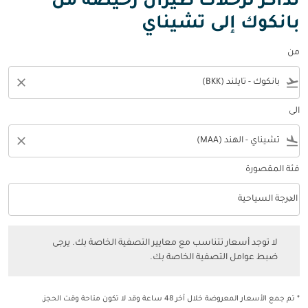
تذاكر لرحلات طيران رخيصة من
بانكوك إلى تشيناي
من
close
flight_takeoff
الى
close
flight_land
فئة المقصورة
keyboard_arrow_down
الدرجة السياحية
فئة المقصورة option الدرجة السياحية Selected
لا توجد أسعار تتناسب مع معايير التصفية الخاصة بك. يرجى ضبط عوامل التصفي
لا توجد أسعار تتناسب مع معايير التصفية الخاصة بك. يرجى
ضبط عوامل التصفية الخاصة بك.
* تم جمع الأسعار المعروضة خلال آخر 48 ساعة وقد لا تكون متاحة وقت الحجز.