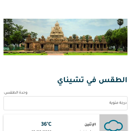
الطقس في تشيناي
وحدة الطقس
:
Weather unit option درجة مئوية Selected
درجة مئوية
36°C
الإثنين