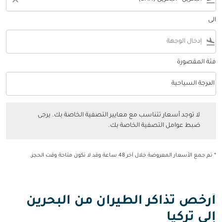
الى
flight_land
فئة المقصورة
keyboard_arrow_down
الدرجة السياحية
فئة المقصورة option الدرجة السياحية Selected
لا توجد أسعار تتناسب مع معايير التصفية الخاصة بك. يرجى ضبط عوامل التصفي
لا توجد أسعار تتناسب مع معايير التصفية الخاصة بك. يرجى
ضبط عوامل التصفية الخاصة بك.
* تم جمع الأسعار المعروضة خلال آخر 48 ساعة وقد لا تكون متاحة وقت الحجز.
أرخص تذاكر الطيران من البحرين
إلى تركيا