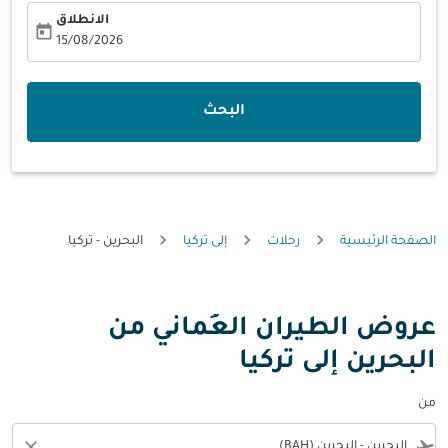
الانطلاق
today
fc-booking-departure-date-aria-label
15/08/2026
البحث
الصفحة الرئيسية
رحلات
إلى تركيا
البحرين - تركيا
عروض الطيران العُماني من
البحرين إلى تركيا
من
close
flight_takeoff