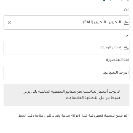
من
close
flight_takeoff
الى
flight_land
فئة المقصورة
keyboard_arrow_down
الدرجة السياحية
فئة المقصورة option الدرجة السياحية Selected
لا توجد أسعار تتناسب مع معايير التصفية الخاصة بك. يرجى ضبط عوامل التصفي
لا توجد أسعار تتناسب مع معايير التصفية الخاصة بك. يرجى
ضبط عوامل التصفية الخاصة بك.
* تم جمع الأسعار المعروضة خلال آخر 48 ساعة وقد لا تكون متاحة وقت الحجز.