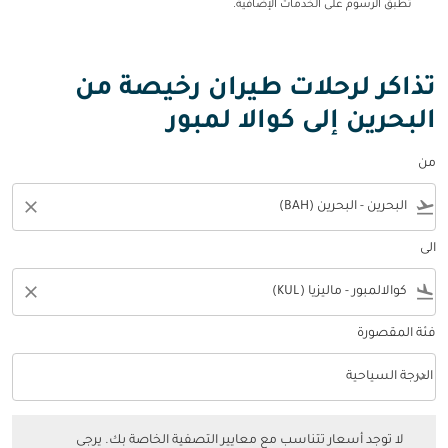
تطبق الرسوم على الخدمات الإضافية.
تذاكر لرحلات طيران رخيصة من
البحرين إلى كوالا لمبور
من
close
flight_takeoff
الى
close
flight_land
فئة المقصورة
keyboard_arrow_down
الدرجة السياحية
فئة المقصورة option الدرجة السياحية Selected
لا توجد أسعار تتناسب مع معايير التصفية الخاصة بك. يرجى ضبط عوامل التصفي
لا توجد أسعار تتناسب مع معايير التصفية الخاصة بك. يرجى