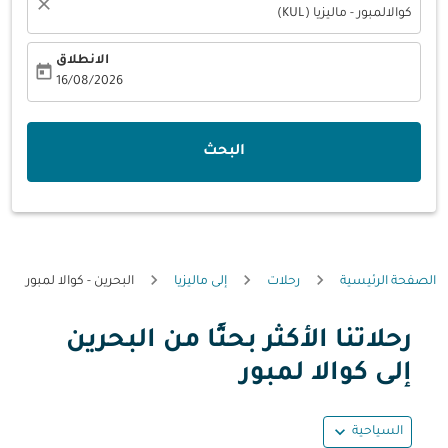
close
كوالالمبور - ماليزيا (KUL)
الانطلاق
today
fc-booking-departure-date-aria-label
16/08/2026
البحث
الصفحة الرئيسية
رحلات
إلى ماليزيا
البحرين - كوالا لمبور
رحلاتنا الأكثر بحثًا من البحرين
حاول شهر آخر أو تفاعل مع الأيام أدناه للحصول على العروض.
إلى كوالا لمبور
expand_more
السياحية