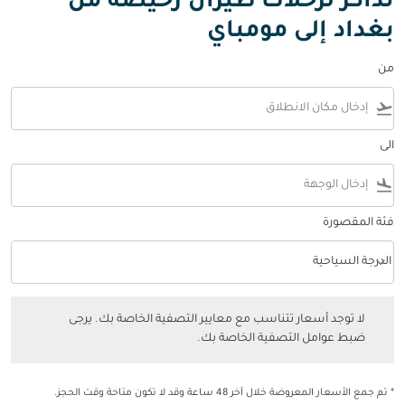
تذاكر لرحلات طيران رخيصة من
بغداد إلى مومباي
من
flight_takeoff
الى
flight_land
فئة المقصورة
keyboard_arrow_down
الدرجة السياحية
فئة المقصورة option الدرجة السياحية Selected
لا توجد أسعار تتناسب مع معايير التصفية الخاصة بك. يرجى ضبط عوامل التصفي
لا توجد أسعار تتناسب مع معايير التصفية الخاصة بك. يرجى
ضبط عوامل التصفية الخاصة بك.
* تم جمع الأسعار المعروضة خلال آخر 48 ساعة وقد لا تكون متاحة وقت الحجز.