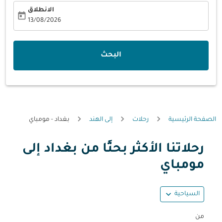
الانطلاق
today
fc-booking-departure-date-aria-label
13/08/2026
البحث
الصفحة الرئيسية
رحلات
إلى الهند
بغداد - مومباي
رحلاتنا الأكثر بحثًا من بغداد إلى
حاول تحديث الرحلة (مغادرة و/أو وجهة) أو التفاعل مع التواريخ أ
مومباي
expand_more
السياحية
من