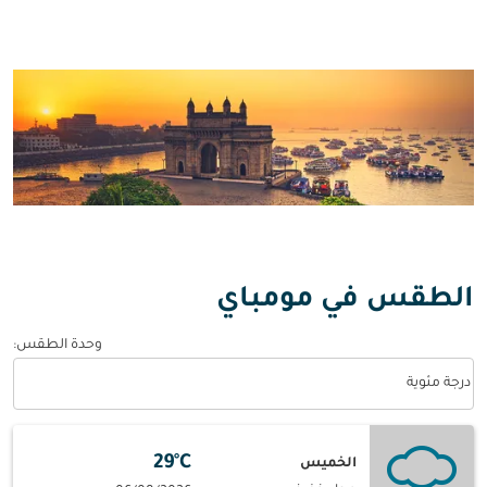
الطقس في مومباي
وحدة الطقس
:
Weather unit option درجة مئوية Selected
درجة مئوية
29°C
الخميس