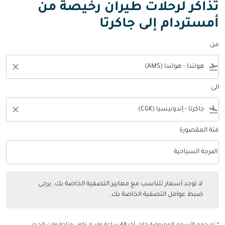
تذاكر لرحلات طيران رخيصة من
أمستردام إلى جاكرتا
من
close
flight_takeoff
الى
close
flight_land
فئة المقصورة
keyboard_arrow_down
الدرجة السياحية
فئة المقصورة option الدرجة السياحية Selected
لا توجد أسعار تتناسب مع معايير التصفية الخاصة بك. يرجى ضبط عوامل التصفي
لا توجد أسعار تتناسب مع معايير التصفية الخاصة بك. يرجى
ضبط عوامل التصفية الخاصة بك.