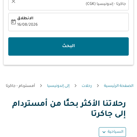
close
جاكرتا - إندونيسيا (CGK)
الانطلاق
today
fc-booking-departure-date-aria-label
16/08/2026
البحث
الصفحة الرئيسية
رحلات
إلى إندونيسيا
أمستردام - جاكرتا
رحلاتنا الأكثر بحثًا من أمستردام
إلى جاكرتا
expand_more
السياحية