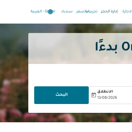
language
keyboard_arrow_down
keyboard_arrow_down
لاجازة
إدارة الحجز
تجربية السفر
سندباد
Global
-
العربية
الانطلاق
today
البحث
13/08/2026