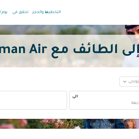
keyboard_arrow_down
التخطيط والحجز
تحقق في
يوم ا
ئف مع Oman Air بدءًا
expand_more
ترويجي
الى
fc-booking-departure-date-aria-label