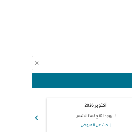
close
أكتوبر 2026
نوفم
chevron_right
لا يوجد نتائج لهذا الشهر.
لا يوجد ن
إبحث عن العروض
إبحث