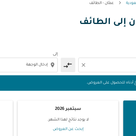
عودية
عمّان - الطائف
ّان إلى الطائف
 التواريخ أدناه للحصول على العروض.
إلى
compare_arrows
location_on
close
يخ أدناه للحصول على العروض.
سبتمبر 2026
لا يوجد نتائج لهذا الشهر.
إبحث عن العروض