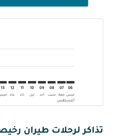
Displaying fares for أغسطس-2026
AMM–TIF: cmp-view-offers-disclaimer. إبحث عن العرو
AMM–TIF: cmp-view-offers-disclaimer. إبحث عن 
AMM–TIF: cmp-view-offers-disclaimer. إ
TIF: cmp-view-offers-disclaimer
mp-view-offers-disclaimer
-offers-disclaimer
s-disclaimer
aimer
13
12
11
10
09
08
07
06
ميس
معة
سبت
أحد
نين
ثاء
عاء
ميس
أغسطس
تذاكر لرحلات طيران رخيص