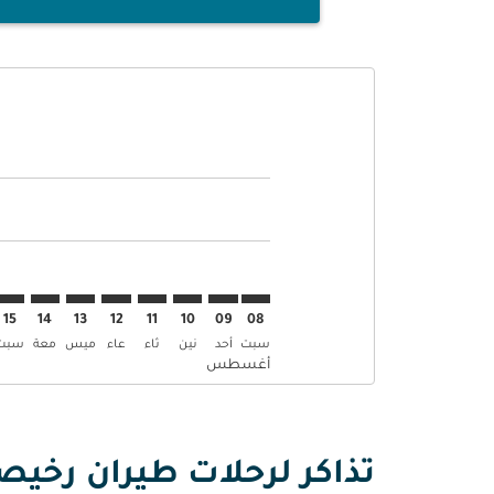
Displaying fares for أغسطس-2026
AMM–LHE: cmp-view-offers-disclaimer. إبحث عن العرو
AMM–LHE: cmp-view-offers-disclaimer. إبحث عن
AMM–LHE: cmp-view-offers-disclaimer. 
LHE: cmp-view-offers-disclaimer
p-view-offers-disclaimer
-offers-disclaimer
-disclaimer
aimer
15
14
13
12
11
10
09
08
سبت
أحد
نين
ثاء
عاء
ميس
معة
سبت
أغسطس
تذاكر لرحلات طيران رخيصة