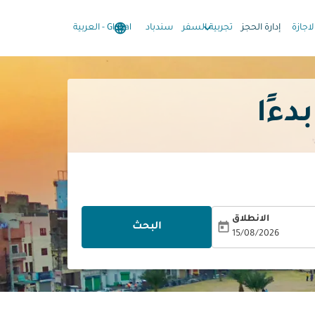
language
keyboard_arrow_down
keyboard_arrow_down
لاجازة
إدارة الحجز
تجربية السفر
سندباد
Global
-
العربية
الانطلاق
today
البحث
15/08/2026