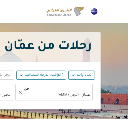
رحلات من عمّان إلى لاهور
expand_more
expand_more
اتجاه واحد
1 الراكب, الدرجة السياحية
الرمز ال
من
close