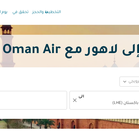
keyboard_arrow_down
التخطيط والحجز
تحقق في
يوم ا
 مع Oman Air بدءًا
expand_more
ترويجي
الى
close
fc-booking-departure-date-aria-label