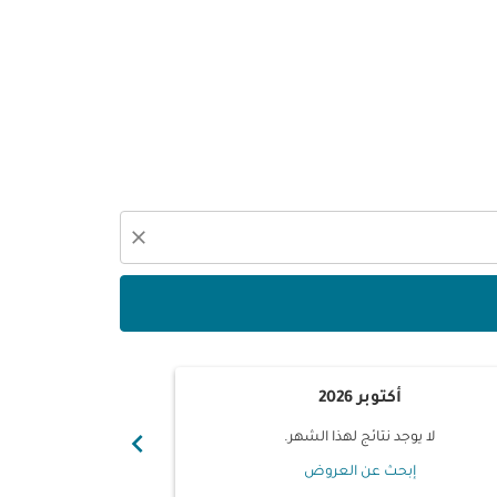
close
أكتوبر 2026
نوفم
chevron_right
لا يوجد نتائج لهذا الشهر.
لا يوجد ن
إبحث عن العروض
إبحث