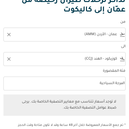
تذاكر لرحلات طيران رخيصة من
عمّان إلى كاليكوت
من
close
flight_takeoff
الى
close
flight_land
فئة المقصورة
keyboard_arrow_down
الدرجة السياحية
فئة المقصورة option الدرجة السياحية Selected
لا توجد أسعار تتناسب مع معايير التصفية الخاصة بك. يرجى ضبط عوامل التصفي
لا توجد أسعار تتناسب مع معايير التصفية الخاصة بك. يرجى
ضبط عوامل التصفية الخاصة بك.
* تم جمع الأسعار المعروضة خلال آخر 48 ساعة وقد لا تكون متاحة وقت الحجز.