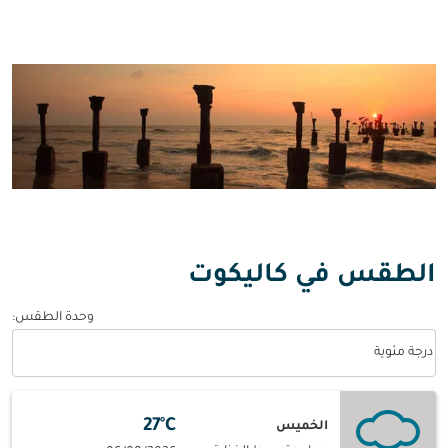
الطقس في كاليكوت
وحدة الطقس
:
Weather unit option درجة مئوية Selected
درجة مئوية
27°C
الخميس