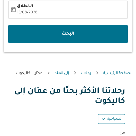
الانطلاق
today
fc-booking-departure-date-aria-label
13/08/2026
البحث
الصفحة الرئيسية
رحلات
إلى الهند
عمّان - كاليكوت
رحلاتنا الأكثر بحثًا من عمّان إلى
حاول تحديث الرحلة (مغادرة و/أو وجهة) أو التفاعل مع التواريخ أ
كاليكوت
expand_more
السياحية
من