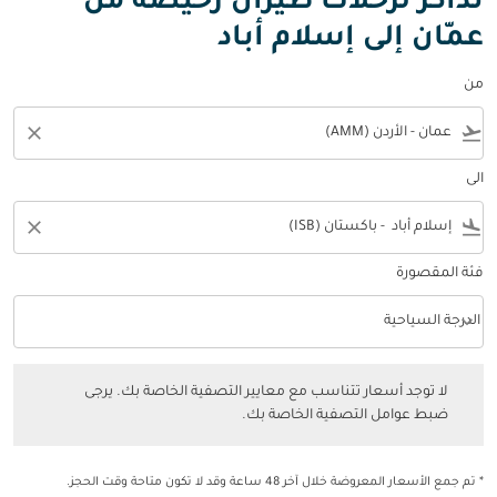
تذاكر لرحلات طيران رخيصة من
عمّان إلى إسلام أباد
من
close
flight_takeoff
الى
close
flight_land
فئة المقصورة
keyboard_arrow_down
الدرجة السياحية
فئة المقصورة option الدرجة السياحية Selected
لا توجد أسعار تتناسب مع معايير التصفية الخاصة بك. يرجى ضبط عوامل التصفي
لا توجد أسعار تتناسب مع معايير التصفية الخاصة بك. يرجى
ضبط عوامل التصفية الخاصة بك.
* تم جمع الأسعار المعروضة خلال آخر 48 ساعة وقد لا تكون متاحة وقت الحجز.