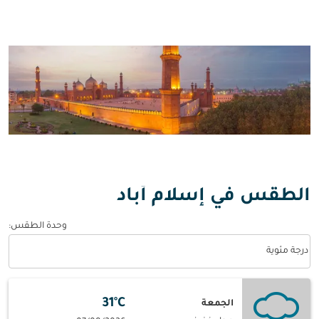
الطقس في إسلام أباد
وحدة الطقس
:
Weather unit option درجة مئوية Selected
درجة مئوية
31°C
الجمعة