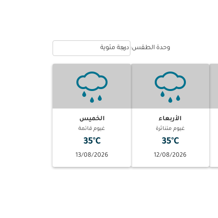
Weather unit option درجة مئوية Selected
keyboard_arrow_down
وحدة الطقس
:
درجة مئوية
الأربعاء
الخميس
غيوم متناثرة
غيوم قاتمة
35°C
35°C
13/08/2026
12/08/2026