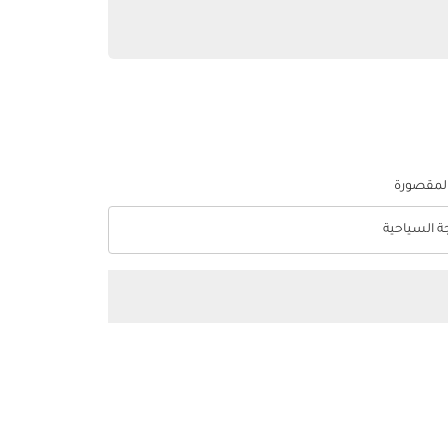
المقصورة
جة السياحية
optio الدرجة السياحية Selected