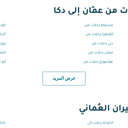
من عمّان إلى دكا
مسقط رحلات من
كوبن
القاهرة رحلات من
الدم
دبي رحلات من
زيور
ميلان رحلات من
المد
غوتيبورغ رحلات من
أبو 
عرض المزيد
ان العُماني
الدّوحة رحلات إلى
بانك