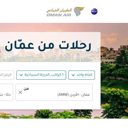
رحلات من عمّان إلى دكا مع
expand_more
expand_more
اتجاه واحد
1 الراكب, الدرجة السياحية
الرمز ال
من
close