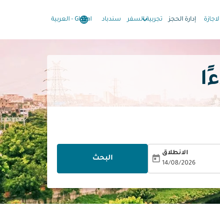
language
keyboard_arrow_down
keyboard_arrow_down
لاجازة
إدارة الحجز
تجربية السفر
سندباد
Global
-
العربية
الانطلاق
today
البحث
14/08/2026