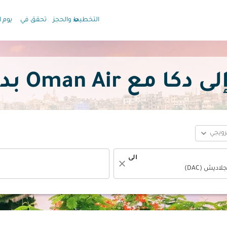
keyboard_arrow_down
التخطيط والحجز
تحقق في
يوم ا
 Oman Air بدءًا
expand_more
ترويجي
الى
close
fc-booking-departure-date-aria-label