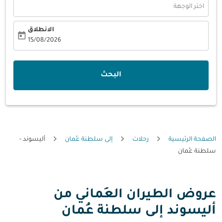
اختر الوجهة
الانطلاق
today
fc-booking-departure-date-aria-label
15/08/2026
البحث
الصفحة الرئيسية
رحلات
إلى سلطنة عُمان
أليسوند -
سلطنة عُمان
عروض الطيران العُماني من
أليسوند إلى سلطنة عُمان