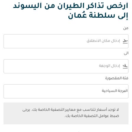
أرخص تذاكر الطيران من أليسوند
إلى سلطنة عُمان
من
flight_takeoff
الى
flight_land
فئة المقصورة
keyboard_arrow_down
الدرجة السياحية
فئة المقصورة option الدرجة السياحية Selected
لا توجد أسعار تتناسب مع معايير التصفية الخاصة بك. يرجى ضبط عوامل التصفي
لا توجد أسعار تتناسب مع معايير التصفية الخاصة بك. يرجى
ضبط عوامل التصفية الخاصة بك.