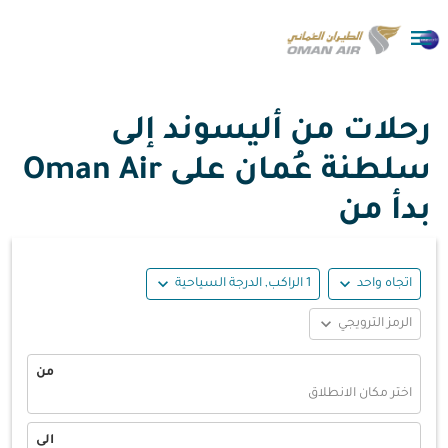

رحلات من أليسوند إلى
سلطنة عُمان على Oman Air
بدأ من
expand_more
expand_more
اتجاه واحد
1 الراكب, الدرجة السياحية
expand_more
الرمز الترويجي
من
اختر مكان الانطلاق
الى