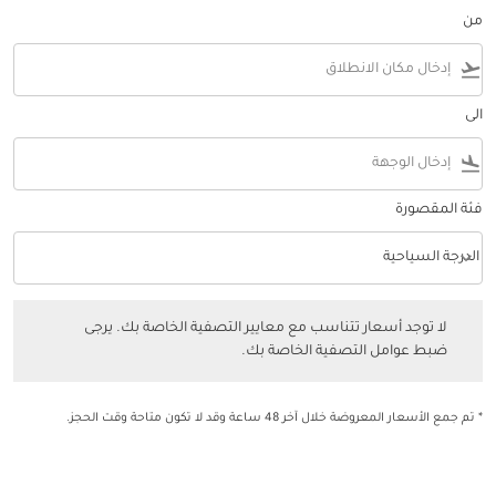
من
flight_takeoff
الى
flight_land
فئة المقصورة
keyboard_arrow_down
الدرجة السياحية
فئة المقصورة option الدرجة السياحية Selected
لا توجد أسعار تتناسب مع معايير التصفية الخاصة بك. يرجى ضبط عوامل التصفي
لا توجد أسعار تتناسب مع معايير التصفية الخاصة بك. يرجى
ضبط عوامل التصفية الخاصة بك.
* تم جمع الأسعار المعروضة خلال آخر 48 ساعة وقد لا تكون متاحة وقت الحجز.