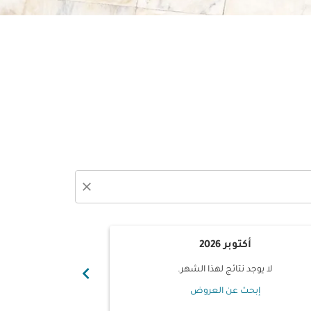
close
أكتوبر 2026
نوفم
chevron_right
لا يوجد نتائج لهذا الشهر.
لا يوجد ن
إبحث عن العروض
إبحث