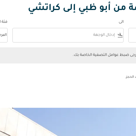
ة من أبو ظبي إلى كراتشي
الى
فئة 
keyboard_arrow_down
flight_land
الدر
فئة المقصورة n
ضبط عوامل التصفية الخاصة بك.
يرجى ضبط عوامل التصفية الخاصة بك.