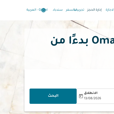
language
keyboard_arrow_down
keyboard_arrow_down
لاجازة
إدارة الحجز
تجربية السفر
سندباد
Global
-
العربية
الانطلاق
today
البحث
13/08/2026