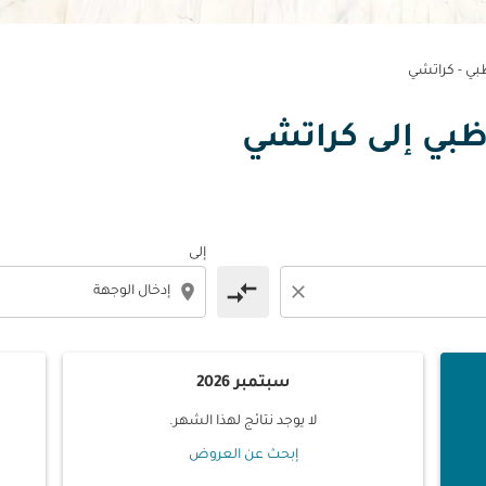
ظبي - كراتشي
و ظبي إلى كراتشي
إلى
compare_arrows
location_on
close
سبتمبر 2026
لا يوجد نتائج لهذا الشهر.
إبحث عن العروض