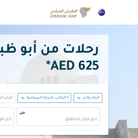
رحلات من أبو ظبي إلى كرا
625 AED*
expand_more
expand_more
اتجاه واحد
1 الراكب, الدرجة السياحية
الرمز ال
من