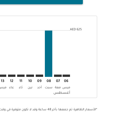
stogram-bars-legend-min-price-aria-label 625 AED
625 AED
Displaying fares for أغسطس-2026
AUH–KHI, 08/08/2026: من 625 AED
AUH–KHI: cmp-view-offers-disclaimer. إبحث عن العروض
AUH–KHI: cmp-view-offers-disclaimer. إبحث عن 
–KHI: cmp-view-offers-disclaimer
mp-view-offers-disclaimer
-offers-disclaimer
s-disclaimer
aimer
13
12
11
10
09
08
07
06
ميس
معة
سبت
أحد
نين
ثاء
عاء
ميس
أغسطس
*الأسعار الظاهرة تم جمعها بآخر 48 ساعة وقد لا تكون متوفرة في وقت الحجز. تطبق الرسوم على الخدمات الإضافية.