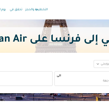
keyboard_arrow_down
التخطيط والحجز
تحقق في
يوم ا
نسا على Oman Air بدأ من
expand_more
ترويجي
الى
fc-booking-departure-date-aria-label