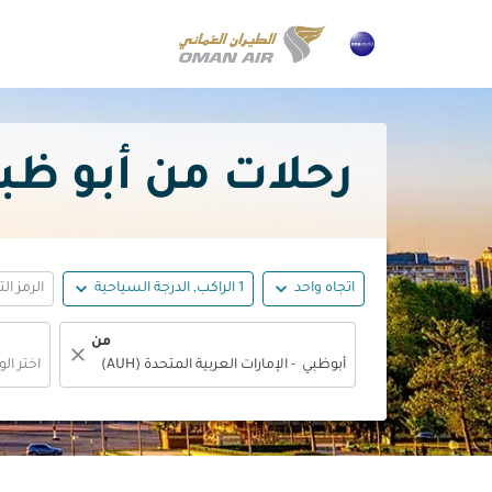
رحلات من أبو ظبي إلى فر
expand_more
expand_more
اتجاه واحد
1 الراكب, الدرجة السياحية
الرمز ال
من
close