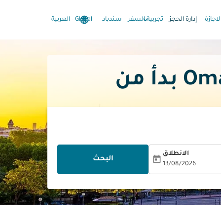
language
keyboard_arrow_down
keyboard_arrow_down
لاجازة
إدارة الحجز
تجربية السفر
سندباد
Global
-
العربية
الانطلاق
today
البحث
13/08/2026