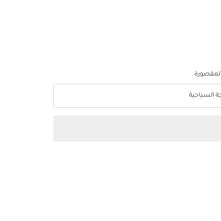
المقصورة
جة السياحية
optio الدرجة السياحية Selected