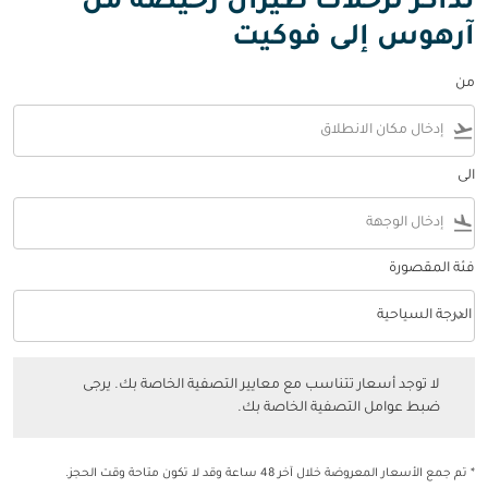
تذاكر لرحلات طيران رخيصة من
آرهوس إلى فوكيت
من
flight_takeoff
الى
flight_land
فئة المقصورة
keyboard_arrow_down
الدرجة السياحية
فئة المقصورة option الدرجة السياحية Selected
لا توجد أسعار تتناسب مع معايير التصفية الخاصة بك. يرجى ضبط عوامل التصفي
لا توجد أسعار تتناسب مع معايير التصفية الخاصة بك. يرجى
ضبط عوامل التصفية الخاصة بك.
* تم جمع الأسعار المعروضة خلال آخر 48 ساعة وقد لا تكون متاحة وقت الحجز.