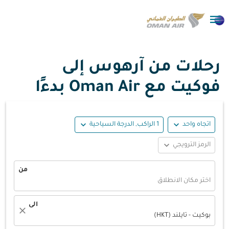

رحلات من آرهوس إلى
فوكيت مع Oman Air بدءًا
expand_more
expand_more
اتجاه واحد
1 الراكب, الدرجة السياحية
expand_more
الرمز الترويجي
من
اختر مكان الانطلاق
الى
close
بوكيت - تايلند (HKT)