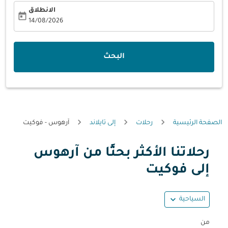
الانطلاق
today
fc-booking-departure-date-aria-label
14/08/2026
البحث
الصفحة الرئيسية
رحلات
إلى تايلاند
آرهوس - فوكيت
رحلاتنا الأكثر بحثًا من آرهوس
حاول تحديث الرحلة (مغادرة و/أو وجهة) أو التفاعل مع التواريخ أ
إلى فوكيت
expand_more
السياحية
من