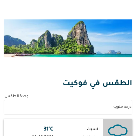
الطقس في فوكيت
وحدة الطقس
:
Weather unit option درجة مئوية Selected
درجة مئوية
31°C
السبت