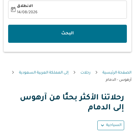
الانطلاق
today
fc-booking-departure-date-aria-label
14/08/2026
البحث
الصفحة الرئيسية
رحلات
إلى المملكة العربية السعودية
آرهوس - الدمام
رحلاتنا الأكثر بحثًا من آرهوس
حاول تحديث الرحلة (مغادرة و/أو وجهة) أو التفاعل مع التواريخ أ
إلى الدمام
expand_more
السياحية