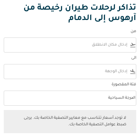
تذاكر لرحلات طيران رخيصة من
آرهوس إلى الدمام
من
flight_takeoff
الى
flight_land
فئة المقصورة
keyboard_arrow_down
الدرجة السياحية
فئة المقصورة option الدرجة السياحية Selected
لا توجد أسعار تتناسب مع معايير التصفية الخاصة بك. يرجى ضبط عوامل التصفي
لا توجد أسعار تتناسب مع معايير التصفية الخاصة بك. يرجى
ضبط عوامل التصفية الخاصة بك.