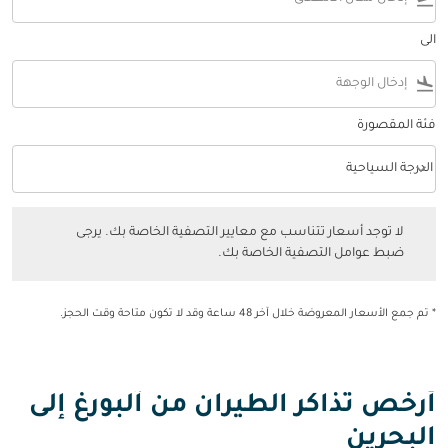
الى
flight_land
فئة المقصورة
keyboard_arrow_down
الدرجة السياحية
فئة المقصورة option الدرجة السياحية Selected
لا توجد أسعار تتناسب مع معايير التصفية الخاصة بك. يرجى ضبط عوامل التصفي
لا توجد أسعار تتناسب مع معايير التصفية الخاصة بك. يرجى
ضبط عوامل التصفية الخاصة بك.
* تم جمع الأسعار المعروضة خلال آخر 48 ساعة وقد لا تكون متاحة وقت الحجز.
أرخص تذاكر الطيران من آلبورغ إلى
البحرين