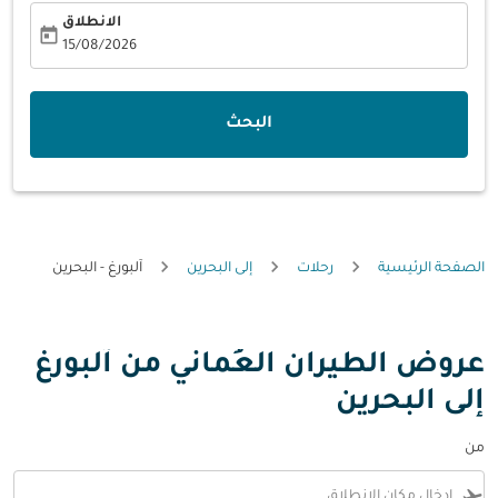
الانطلاق
today
fc-booking-departure-date-aria-label
15/08/2026
البحث
الصفحة الرئيسية
رحلات
إلى البحرين
آلبورغ - البحرين
عروض الطيران العُماني من آلبورغ
إلى البحرين
من
flight_takeoff