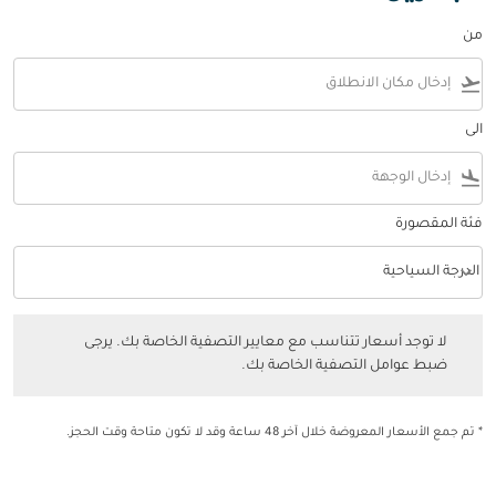
من
flight_takeoff
الى
flight_land
فئة المقصورة
keyboard_arrow_down
الدرجة السياحية
فئة المقصورة option الدرجة السياحية Selected
لا توجد أسعار تتناسب مع معايير التصفية الخاصة بك. يرجى ضبط عوامل التصفي
لا توجد أسعار تتناسب مع معايير التصفية الخاصة بك. يرجى
ضبط عوامل التصفية الخاصة بك.
* تم جمع الأسعار المعروضة خلال آخر 48 ساعة وقد لا تكون متاحة وقت الحجز.