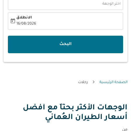
اختر الوجهة
الانطلاق
today
fc-booking-departure-date-aria-label
16/08/2026
البحث
الصفحة الرئيسية
رحلات
الوجهات الأكثر بحثاً مع أفضل
أسعار الطيران العُماني
من