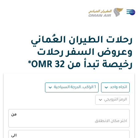

رحلات الطيران العُماني
وعروض السفر رحلات
رخيصة تبدأ من
32 OMR*
expand_more
expand_more
اتجاه واحد
1 الراكب, الدرجة السياحية
expand_more
الرمز الترويجي
من
اختر مكان الانطلاق
الى