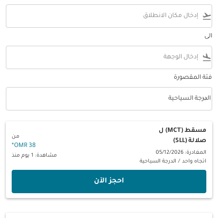
flight_takeoff
الى
flight_land
فئة المقصورة
keyboard_arrow_down
الدرجة السياحية
فئة المقصورة option الدرجة السياحية Selected
مسقط (MCT)
ل
من
صلالة (SLL)
*
38 OMR
المغادرة: 05/12/2026
مشاهدة: 1 يوم منذ
اتجاه واحد
/
الدرجة السياحية
‫احجز الآن‬