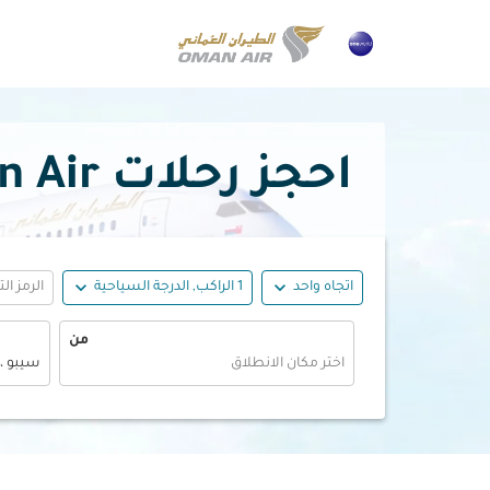
احجز رحلات Oman Air رخيصة إلى مدينة لابو-لابو بدءًا
expand_more
expand_more
اتجاه واحد
1 الراكب, الدرجة السياحية
الرمز ال
من