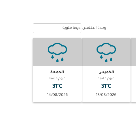
Weather unit option درجة مئوية Selected
keyboard_arrow_down
وحدة الطقس
:
درجة مئوية
الخميس
الجمعة
غيوم قاتمة
غيوم قاتمة
31°C
31°C
14/08/2026
13/08/2026