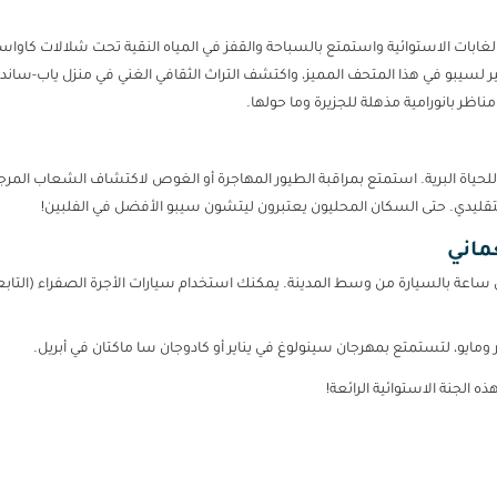
ابات الاستوائية واستمتع بالسباحة والقفز في المياه النقية تحت شلالات كاواسان
 لسيبو في هذا المتحف المميز، واكتشف التراث الثقافي الغني في منزل ياب-سانديي
ً للحياة البرية. استمتع بمراقبة الطيور المهاجرة أو الغوص لاكتشاف الشعاب المرجان
ماني
ان سيبو الدولي (CEB) على بُعد أقل من ساعة بالسيارة من وسط المدينة. يمكنك استخدام سيارات الأجرة ال
 ومايو، لتستمتع بمهرجان سينولوغ في يناير أو كادوجان سا ماكتان في أبريل.
 الجنة الاستوائية الرائعة!