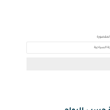
المقصورة
جة السياحية
optio الدرجة السياحية Selected