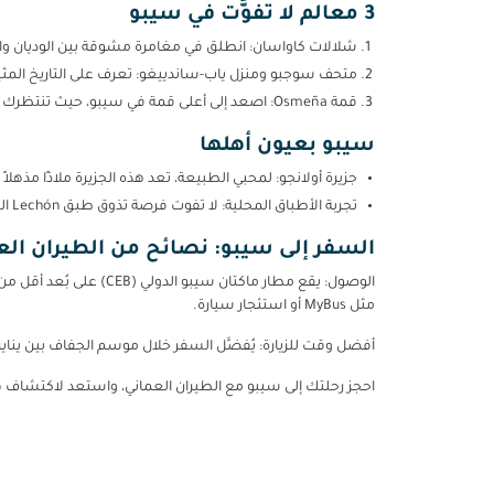
3 معالم لا تفوَّت في سيبو
شلالات كاواسان: انطلق في مغامرة مشوقة بين الوديان والغ
متحف سوجبو ومنزل ياب-ساندييغو: تعرف على التاريخ المثير
قمة Osmeña: اصعد إلى أعلى قمة في سيبو، حيث تنتظرك مناظر بانورامية مذهلة للجزيرة وما حولها.
سيبو بعيون أهلها
جزيرة أولانجو: لمحبي الطبيعة، تعد هذه الجزيرة ملاذًا مذهلا
تجربة الأطباق المحلية: لا تفوت فرصة تذوق طبق Lechón التقليدي. حتى السكان المحليون يعتبرون ليتشون سيبو الأفضل في الفلبين!
السفر إلى سيبو: نصائح من الطيران الع
الوصول: يقع مطار ماكت
مثل MyBus أو استئجار سيارة.
أفضل وقت للزيارة: يُفضَّل السفر خلال موسم الجفاف بين يناير
احجز رحلتك إلى سيبو مع الطيران العماني، واستعد لاكتشاف هذه