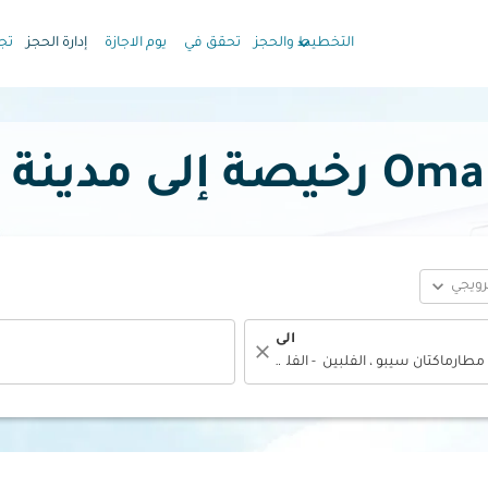
keyboard_arrow_down
التخطيط والحجز
تحقق في
يوم الاجازة
إدارة الحجز
تج
expand_more
ترويجي
الى
close
fc-booking-departure-date-aria-label