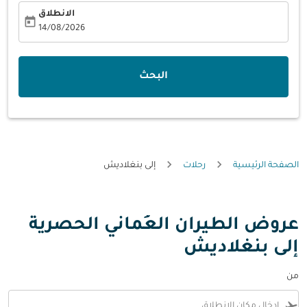
الانطلاق
today
fc-booking-departure-date-aria-label
14/08/2026
البحث
الصفحة الرئيسية
رحلات
إلى بنغلاديش
عروض الطيران العُماني الحصرية
إلى بنغلاديش
من
flight_takeoff