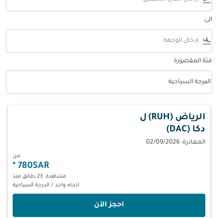
الى
flight_land
فئة المقصورة
keyboard_arrow_down
الدرجة السياحية
فئة المقصورة option الدرجة السياحية Selected
الرياض (RUH)
ل
دكا (DAC)
المغادرة: 02/09/2026
من
*
780SAR
مشاهدة: 23 دقائق منذ
اتجاه واحد
/
الدرجة السياحية
‫احجز الآن‬