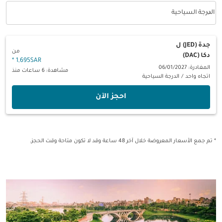
keyboard_arrow_down
الدرجة السياحية
فئة المقصورة option الدرجة السياحية Selected
جدة (JED)
ل
من
دكا (DAC)
*
1,695SAR
المغادرة: 06/01/2027
مشاهدة: 6 ساعات منذ
اتجاه واحد
/
الدرجة السياحية
‫احجز الآن‬
* تم جمع الأسعار المعروضة خلال آخر 48 ساعة وقد لا تكون متاحة وقت الحجز.