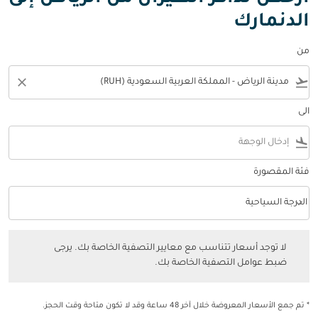
الدنمارك
من
close
flight_takeoff
الى
flight_land
فئة المقصورة
keyboard_arrow_down
الدرجة السياحية
فئة المقصورة option الدرجة السياحية Selected
لا توجد أسعار تتناسب مع معايير التصفية الخاصة بك. يرجى ضبط عوامل التصفي
لا توجد أسعار تتناسب مع معايير التصفية الخاصة بك. يرجى
ضبط عوامل التصفية الخاصة بك.
* تم جمع الأسعار المعروضة خلال آخر 48 ساعة وقد لا تكون متاحة وقت الحجز.