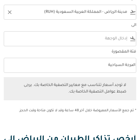
close
flight_takeoff
الى
flight_land
فئة المقصورة
keyboard_arrow_down
الدرجة السياحية
فئة المقصورة option الدرجة السياحية Selected
لا توجد أسعار تتناسب مع معايير التصفية الخاصة بك. يرجى ضبط عوامل التصفي
لا توجد أسعار تتناسب مع معايير التصفية الخاصة بك. يرجى
ضبط عوامل التصفية الخاصة بك.
* تم جمع الأسعار المعروضة خلال آخر 48 ساعة وقد لا تكون متاحة وقت الحجز.
أرخص تذاكر الطيران من الرياض إلى