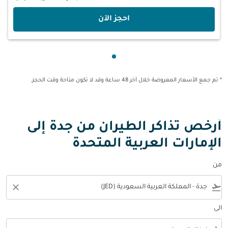
‫احجز الآن‬
عرض cmp-pagination-showing-card 1
* تم جمع الأسعار المعروضة خلال آخر 48 ساعة وقد لا تكون متاحة وقت الحجز.
أرخص تذاكر الطيران من جدة إلى
الإمارات العربية المتحدة
من
close
flight_takeoff
الى