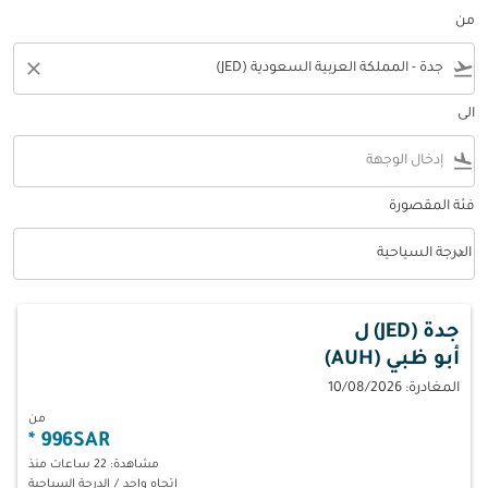
من
close
flight_takeoff
الى
flight_land
فئة المقصورة
keyboard_arrow_down
الدرجة السياحية
فئة المقصورة option الدرجة السياحية Selected
جدة (JED)
ل
أبو ظبي (AUH)
المغادرة: 10/08/2026
من
*
996SAR
مشاهدة: 22 ساعات منذ
اتجاه واحد
/
الدرجة السياحية