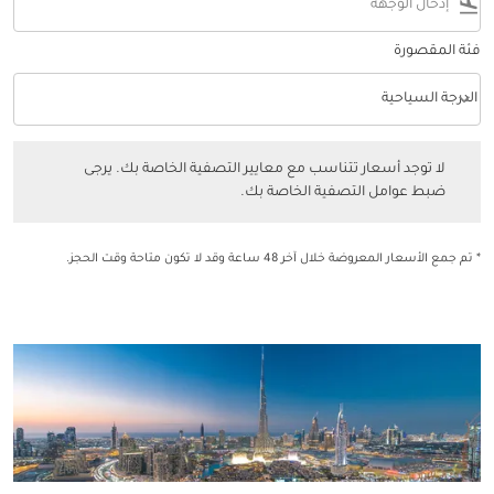
flight_land
فئة المقصورة
keyboard_arrow_down
الدرجة السياحية
فئة المقصورة option الدرجة السياحية Selected
لا توجد أسعار تتناسب مع معايير التصفية الخاصة بك. يرجى ضبط عوامل التصفي
لا توجد أسعار تتناسب مع معايير التصفية الخاصة بك. يرجى
ضبط عوامل التصفية الخاصة بك.
* تم جمع الأسعار المعروضة خلال آخر 48 ساعة وقد لا تكون متاحة وقت الحجز.