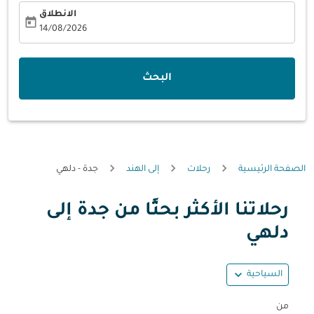
الانطلاق
today
fc-booking-departure-date-aria-label
14/08/2026
البحث
الصفحة الرئيسية
رحلات
إلى الهند
جدة - دلهي
رحلاتنا الأكثر بحثًا من جدة إلى
دلهي
expand_more
السياحية
من