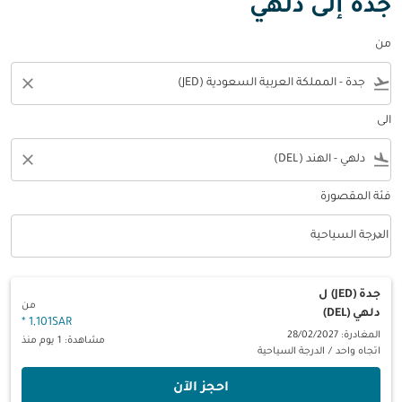
جدة إلى دلهي
من
close
flight_takeoff
الى
close
flight_land
فئة المقصورة
keyboard_arrow_down
الدرجة السياحية
فئة المقصورة option الدرجة السياحية Selected
جدة (JED)
ل
من
دلهي (DEL)
*
1,101SAR
المغادرة: 28/02/2027
مشاهدة: 1 يوم منذ
اتجاه واحد
/
الدرجة السياحية
‫احجز الآن‬