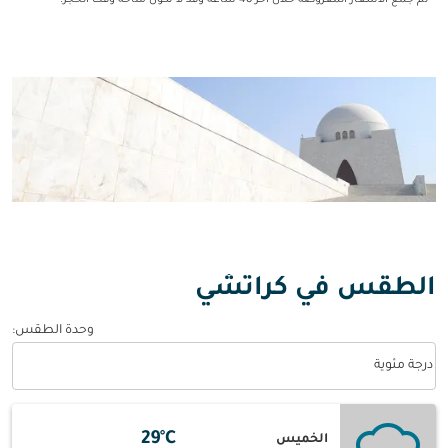
* تم جمع الأسعار المعروضة خلال آخر 48 ساعة وقد لا تكون متاحة وقت الحجز.
الطقس في كراتشي
وحدة الطقس
:
Weather unit option درجة مئوية Selected
درجة مئوية
29°C
الخميس