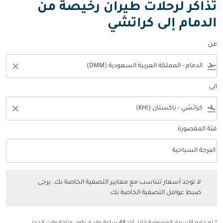
تذاكر لرحلات طيران رخيصة من
الدمام إلى كراتشي
من
close
flight_takeoff
الى
close
flight_land
فئة المقصورة
keyboard_arrow_down
الدرجة السياحية
فئة المقصورة option الدرجة السياحية Selected
لا توجد أسعار تتناسب مع معايير التصفية الخاصة بك. يرجى ضبط عوامل التصفي
لا توجد أسعار تتناسب مع معايير التصفية الخاصة بك. يرجى
ضبط عوامل التصفية الخاصة بك.