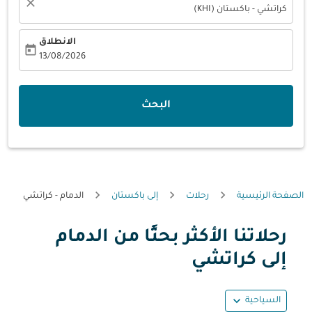
close
كراتشي - باكستان (KHI)
الانطلاق
today
fc-booking-departure-date-aria-label
13/08/2026
البحث
الصفحة الرئيسية
رحلات
إلى باكستان
الدمام - كراتشي
رحلاتنا الأكثر بحثًا من الدمام
إلى كراتشي
expand_more
السياحية