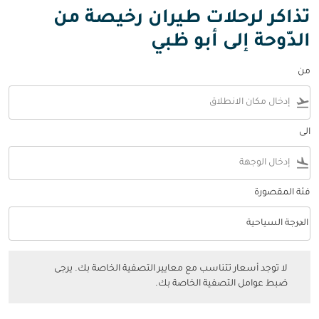
تذاكر لرحلات طيران رخيصة من
الدّوحة إلى أبو ظبي
من
flight_takeoff
الى
flight_land
فئة المقصورة
keyboard_arrow_down
الدرجة السياحية
فئة المقصورة option الدرجة السياحية Selected
لا توجد أسعار تتناسب مع معايير التصفية الخاصة بك. يرجى ضبط عوامل التصفي
لا توجد أسعار تتناسب مع معايير التصفية الخاصة بك. يرجى
ضبط عوامل التصفية الخاصة بك.