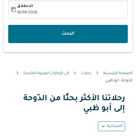
الانطلاق
today
fc-booking-departure-date-aria-label
16/08/2026
البحث
الصفحة الرئيسية
رحلات
إلى الإمارات العربية المتحدة
الدّوحة - أبو ظبي
رحلاتنا الأكثر بحثًا من الدّوحة
حاول تحديث الرحلة (مغادرة و/أو وجهة) أو التفاعل مع التواريخ أ
إلى أبو ظبي
expand_more
السياحية