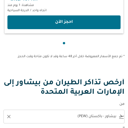
مشاهدة: 1 يوم منذ
اتجاه واحد
/
الدرجة السياحية
‫احجز الآن‬
عرض cmp-pagination-showing-card 1
* تم جمع الأسعار المعروضة خلال آخر 48 ساعة وقد لا تكون متاحة وقت الحجز.
أرخص تذاكر الطيران من بيشاور إلى
الإمارات العربية المتحدة
من
close
flight_takeoff