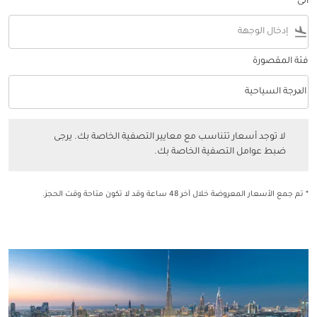
الى
flight_land
فئة المقصورة
keyboard_arrow_down
الدرجة السياحية
فئة المقصورة option الدرجة السياحية Selected
لا توجد أسعار تتناسب مع معايير التصفية الخاصة بك. يرجى ضبط عوامل التصفي
لا توجد أسعار تتناسب مع معايير التصفية الخاصة بك. يرجى
ضبط عوامل التصفية الخاصة بك.
* تم جمع الأسعار المعروضة خلال آخر 48 ساعة وقد لا تكون متاحة وقت الحجز.