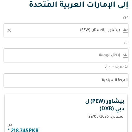
إلى الإمارات العربية المتحدة
من
close
flight_takeoff
الى
flight_land
فئة المقصورة
keyboard_arrow_down
الدرجة السياحية
فئة المقصورة option الدرجة السياحية Selected
بيشاور (PEW)
ل
دبي (DXB)
المغادرة: 29/08/2026
من
*
218,745PKR