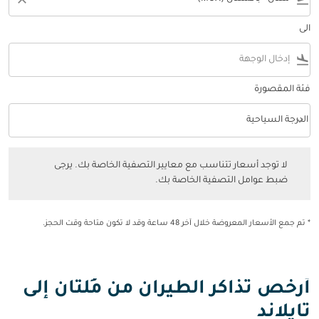
الى
flight_land
فئة المقصورة
keyboard_arrow_down
الدرجة السياحية
فئة المقصورة option الدرجة السياحية Selected
لا توجد أسعار تتناسب مع معايير التصفية الخاصة بك. يرجى ضبط عوامل التصفي
لا توجد أسعار تتناسب مع معايير التصفية الخاصة بك. يرجى
ضبط عوامل التصفية الخاصة بك.
* تم جمع الأسعار المعروضة خلال آخر 48 ساعة وقد لا تكون متاحة وقت الحجز.
أرخص تذاكر الطيران من مُلتان إلى
تايلاند