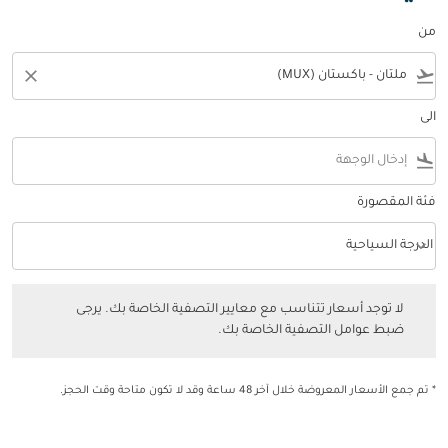
من
close
flight_takeoff
الى
flight_land
فئة المقصورة
keyboard_arrow_down
الدرجة السياحية
فئة المقصورة option الدرجة السياحية Selected
لا توجد أسعار تتناسب مع معايير التصفية الخاصة بك. يرجى ضبط عوامل التصفي
لا توجد أسعار تتناسب مع معايير التصفية الخاصة بك. يرجى
ضبط عوامل التصفية الخاصة بك.
* تم جمع الأسعار المعروضة خلال آخر 48 ساعة وقد لا تكون متاحة وقت الحجز.