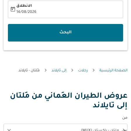
الانطلاق
today
fc-booking-departure-date-aria-label
14/08/2026
البحث
الصفحة الرئيسية
رحلات
إلى تايلاند
مُلتان - تايلاند
عروض الطيران العُماني من مُلتان
إلى تايلاند
من
close
flight_takeoff