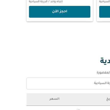
السياحية
اتجاه واحد
/
الدرجة السياحية
‫احجز الآن‬
ية
المقصورة
جة السياحية
optio الدرجة السياحية Selected
يخ
السعر