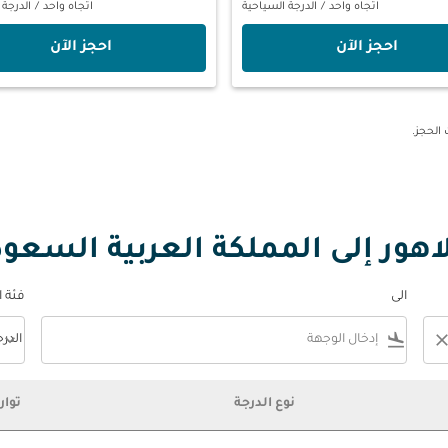
اتجاه واحد
/
الدرجة السياحية
اتجاه واحد
/
الدرجة 
‫احجز الآن‬
‫احجز الآن‬
اهور إلى المملكة العربية السعود
الى
فئة 
keyboard_arrow_down
flight_land
clos
الدر
فئة المقصورة n
نوع الدرجة
توار
سعودية