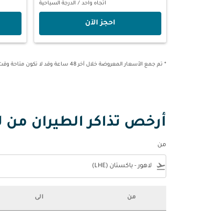
اتجاه واحد
/
الدرجة السياحية
‫احجز الآن‬
* تم جمع الأسعار المعروضة خلال آخر 48 ساعة وقد لا تكون متاحة وقت الحجز.
أرخص تذاكر الطيران من ل
من
e
flight_takeoff
من
الى
أرخص تذاكر الطيران من لاهور إلى المملكة العربية ال