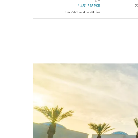
من
*
451,318PKR
مشاهدة: 4 ساعات منذ