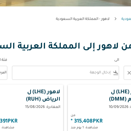
عودية
لاهور - المملكة العربية السعودية
ن لاهور إلى المملكة العربية الس
الى
فئة 
keyboard_arrow_down
flight_land
clos
الدر
فئة المقصورة n
L)
ل
لاهور (LHE)
ل
DMM)
الرياض (RUH)
10/
المغادرة: 15/08/2026
من
,391PKR
*
315,408PKR
مشاهدة: 1 يوم منذ
مشاهدة: 1 يوم منذ