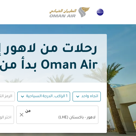
رحلات من لاهور إ
Oman Air بدأ من
expand_more
expand_more
اتجاه واحد
1 الراكب, الدرجة السياحية
الرمز ال
من
close