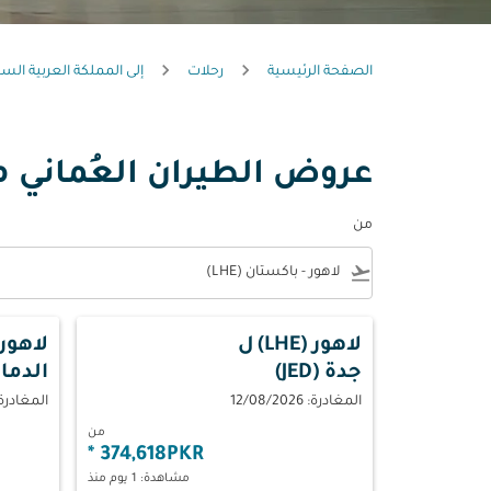
الصفحة الرئيسية
رحلات
إلى المملكة العربية الس
عروض الطيران العُماني م
من
e
flight_takeoff
لاهور (LHE)
ل
لاهور (HE
جدة (JED)
الدمام (
المغادرة: 12/08/2026
المغادرة: 09/2026
من
*
374,618PKR
مشاهدة: 1 يوم منذ