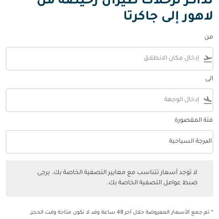
تذاكر لرحلات طيران رخيصة من
لاهور إلى جاكرتا
من
flight_takeoff
الى
flight_land
فئة المقصورة
keyboard_arrow_down
الدرجة السياحية
فئة المقصورة option الدرجة السياحية Selected
لا توجد أسعار تتناسب مع معايير التصفية الخاصة بك. يرجى ضبط عوامل التصفي
لا توجد أسعار تتناسب مع معايير التصفية الخاصة بك. يرجى
ضبط عوامل التصفية الخاصة بك.
* تم جمع الأسعار المعروضة خلال آخر 48 ساعة وقد لا تكون متاحة وقت الحجز.