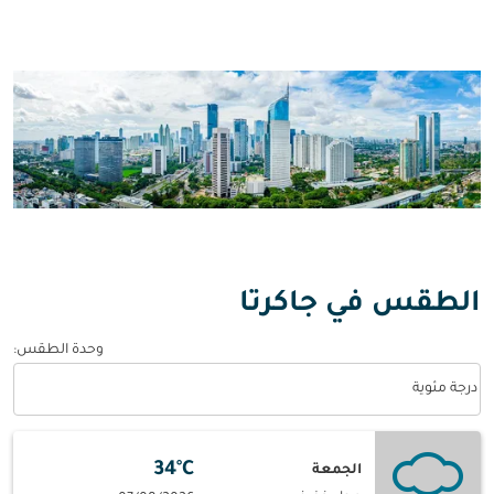
الطقس في جاكرتا
وحدة الطقس
:
Weather unit option درجة مئوية Selected
درجة مئوية
34°C
الجمعة