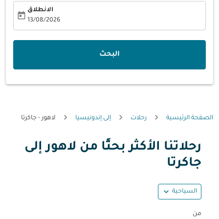
الانطلاق
today
fc-booking-departure-date-aria-label
13/08/2026
البحث
الصفحة الرئيسية
رحلات
إلى إندونيسيا
لاهور - جاكرتا
رحلاتنا الأكثر بحثًا من لاهور إلى
حاول تحديث الرحلة (مغادرة و/أو وجهة) أو التفاعل مع التواريخ أ
جاكرتا
expand_more
السياحية
من