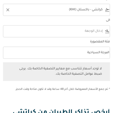
close
flight_takeoff
الى
flight_land
فئة المقصورة
keyboard_arrow_down
الدرجة السياحية
فئة المقصورة option الدرجة السياحية Selected
لا توجد أسعار تتناسب مع معايير التصفية الخاصة بك. يرجى ضبط عوامل التصفي
لا توجد أسعار تتناسب مع معايير التصفية الخاصة بك. يرجى
ضبط عوامل التصفية الخاصة بك.
* تم جمع الأسعار المعروضة خلال آخر 48 ساعة وقد لا تكون متاحة وقت الحجز.
أرخص تذاكر الطيران من كراتشي