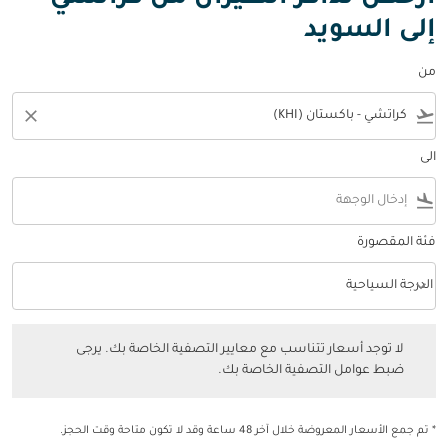
إلى السويد
من
close
flight_takeoff
الى
flight_land
فئة المقصورة
keyboard_arrow_down
الدرجة السياحية
فئة المقصورة option الدرجة السياحية Selected
لا توجد أسعار تتناسب مع معايير التصفية الخاصة بك. يرجى ضبط عوامل التصفي
لا توجد أسعار تتناسب مع معايير التصفية الخاصة بك. يرجى
ضبط عوامل التصفية الخاصة بك.
* تم جمع الأسعار المعروضة خلال آخر 48 ساعة وقد لا تكون متاحة وقت الحجز.