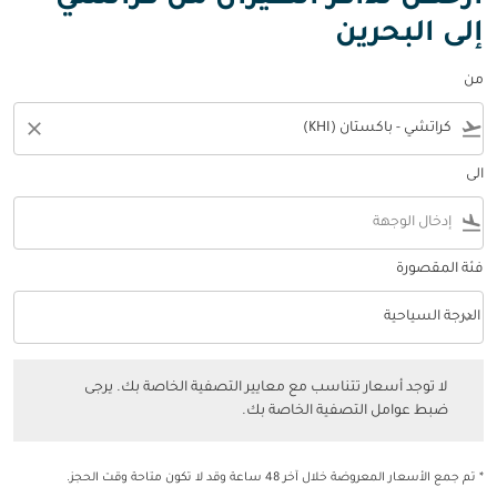
إلى البحرين
من
close
flight_takeoff
الى
flight_land
فئة المقصورة
keyboard_arrow_down
الدرجة السياحية
فئة المقصورة option الدرجة السياحية Selected
لا توجد أسعار تتناسب مع معايير التصفية الخاصة بك. يرجى ضبط عوامل التصفي
لا توجد أسعار تتناسب مع معايير التصفية الخاصة بك. يرجى
ضبط عوامل التصفية الخاصة بك.
* تم جمع الأسعار المعروضة خلال آخر 48 ساعة وقد لا تكون متاحة وقت الحجز.