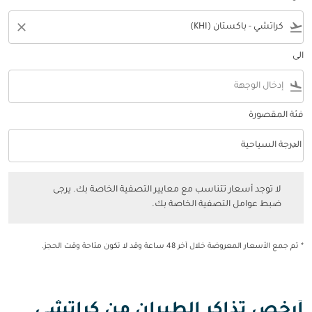
close
flight_takeoff
الى
flight_land
فئة المقصورة
keyboard_arrow_down
الدرجة السياحية
فئة المقصورة option الدرجة السياحية Selected
لا توجد أسعار تتناسب مع معايير التصفية الخاصة بك. يرجى ضبط عوامل التصفي
لا توجد أسعار تتناسب مع معايير التصفية الخاصة بك. يرجى
ضبط عوامل التصفية الخاصة بك.
* تم جمع الأسعار المعروضة خلال آخر 48 ساعة وقد لا تكون متاحة وقت الحجز.
أرخص تذاكر الطيران من كراتشي