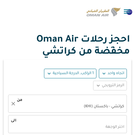

احجز رحلات Oman Air
مخفَضة من كراتشي
expand_more
expand_more
اتجاه واحد
1 الراكب, الدرجة السياحية
expand_more
الرمز الترويجي
من
close
كراتشي - باكستان (KHI)
الى
اختر الوجهة