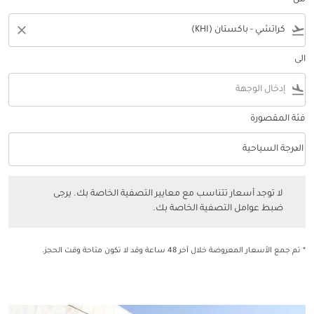
من
close
flight_takeoff
الى
flight_land
فئة المقصورة
keyboard_arrow_down
الدرجة السياحية
فئة المقصورة option الدرجة السياحية Selected
لا توجد أسعار تتناسب مع معايير التصفية الخاصة بك. يرجى ضبط عوامل التصفي
لا توجد أسعار تتناسب مع معايير التصفية الخاصة بك. يرجى
ضبط عوامل التصفية الخاصة بك.
* تم جمع الأسعار المعروضة خلال آخر 48 ساعة وقد لا تكون متاحة وقت الحجز.