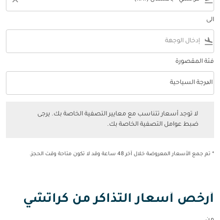
الى
flight_land
فئة المقصورة
keyboard_arrow_down
الدرجة السياحية
فئة المقصورة option الدرجة السياحية Selected
لا توجد أسعار تتناسب مع معايير التصفية الخاصة بك. يرجى ضبط عوامل التصفي
لا توجد أسعار تتناسب مع معايير التصفية الخاصة بك. يرجى
ضبط عوامل التصفية الخاصة بك.
* تم جمع الأسعار المعروضة خلال آخر 48 ساعة وقد لا تكون متاحة وقت الحجز.
أرخص أسعار التذاكر من كراتشي