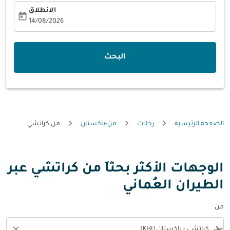
الانطلاق
today
fc-booking-departure-date-aria-label
14/08/2026
البحث
الصفحة الرئيسية
رحلات
من-باكستان
من كراتشي
الوجهات الأكثر بحثاً من كراتشي عبر
الطيران العُماني
من
close
flight_takeoff