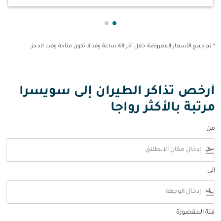
عرض cmp-pagination-showing-card 1
عرض cmp-pagination-showing-card 2
* تم جمع الأسعار المعروضة خلال آخر 48 ساعة وقد لا تكون متاحة وقت الحجز.
أرخص تذاكر الطيران إلى سويسرا
مرتبة بالأكثر رواجا
من
flight_takeoff
الى
flight_land
فئة المقصورة