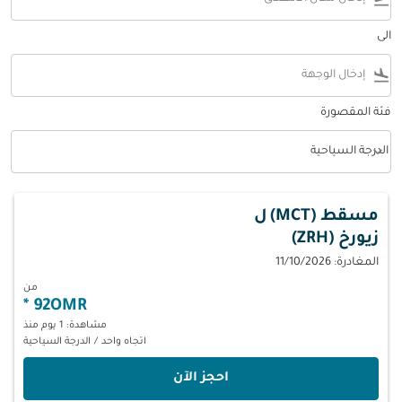
الى
flight_land
فئة المقصورة
keyboard_arrow_down
الدرجة السياحية
فئة المقصورة option الدرجة السياحية Selected
مسقط (MCT)
ل
زيورخ (ZRH)
المغادرة: 11/10/2026
من
*
92OMR
مشاهدة: 1 يوم منذ
اتجاه واحد
/
الدرجة السياحية
‫احجز الآن‬