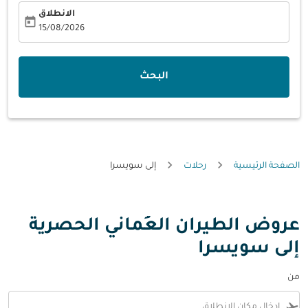
الانطلاق
today
fc-booking-departure-date-aria-label
15/08/2026
البحث
الصفحة الرئيسية
رحلات
إلى سويسرا
عروض الطيران العُماني الحصرية
إلى سويسرا
من
flight_takeoff