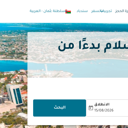
keyboard_arrow_down
keyboard_arrow_down
رة الحجز
تجربية السفر
سندباد
سلطنة عُمان
-
العربية
الانطلاق
today
البحث
15/08/2026