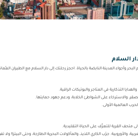
ار السلام
بحر وأجواء المدينة النابضة بالحياة. احجز رحلتك إلى دار السلام مع الطيران العُم
دايا التذكارية في المتاجر والبوتيكات الراقية.
قر، والاسترخاء على الشواطئ الخلابة، ودعم جهود حمايتها.
حرب العالمية الأولى.
لى متحف القرية للتعرُّف على الحياة التقليدية.
ة، والأوروبية. جرّب الكاري اللذيذ، والمأكولات البحرية الطازجة، وحتى البيتزا! ول