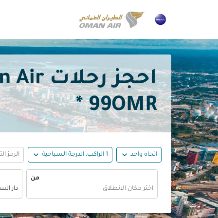
احجز رحلات Oman Air رخيصة إلى دار السلام بدءًا من
99OMR *
expand_more
expand_more
اتجاه واحد
1 الراكب, الدرجة السياحية
الرمز ال
من