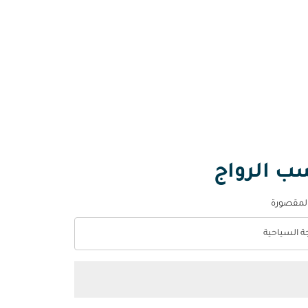
سب الرواج
المقصورة
جة السياحية
optio الدرجة السياحية Selected