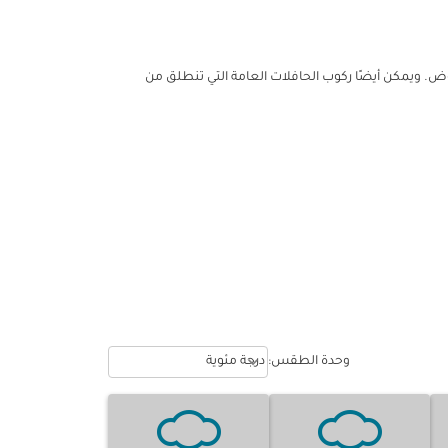
اوض.
ويمكن أيضًا ركوب
الحافلات العامة التي تنطلق من
Weather unit option درجة مئوية Selected
keyboard_arrow_down
وحدة الطقس
:
درجة مئوية