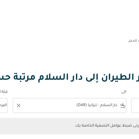
لطيران إلى دار السلام مرتبة ح
الى
فئة 
keyboard_arrow_down
close
flight_land
الدر
فئة المقصورة n
ضبط عوامل التصفية الخاصة بك.
يرجى ضبط عوامل التصفية الخاصة بك.