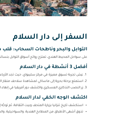
السفر إلى دار السلام
التوابل والبحر وناطحات السحاب: قلب د
على سواحل المحيط الهندي، تمتزج روائح أسواق التوابل بنسائم ال
أفضل 3 أنشطة في دار السلام
عِش تجربة تسوق مميزة في مركز سليبواي، حيث تجد الأزياء واله
استمتع برحلة بحرية إلى ماساكي لمشاهدة سلاحف منقار الص
زر النصب التذكاري العسكري واكتشف دور أفريقيا في إنهاء ال
اكتشف الوجه الخفي لدار السلام
استكشف تاريخ تنزانيا بزيارة المتحف وبيت الثقافة، ثم توجَّه إ
تذوق أشهى الأطباق من المطابخ الهندية، والسواحيلية، والعربي