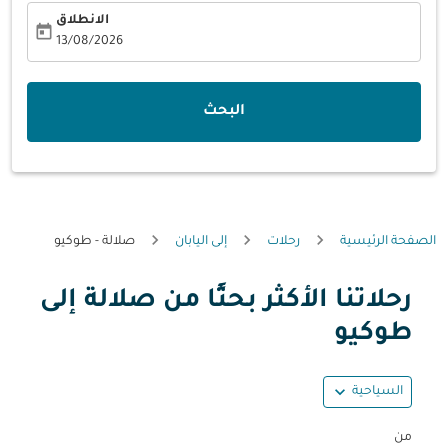
الانطلاق
today
fc-booking-departure-date-aria-label
13/08/2026
البحث
الصفحة الرئيسية
رحلات
إلى اليابان
صلالة - طوكيو
رحلاتنا الأكثر بحثًا من صلالة إلى
حاول تحديث الرحلة (مغادرة و/أو وجهة) أو التفاعل مع التواريخ أ
طوكيو
expand_more
السياحية
من