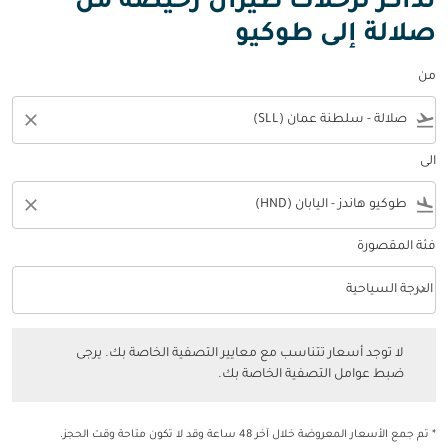
تذاكر لرحلات طيران رخيصة من
صلالة إلى طوكيو
من
close
flight_takeoff
الى
close
flight_land
فئة المقصورة
keyboard_arrow_down
الدرجة السياحية
فئة المقصورة option الدرجة السياحية Selected
لا توجد أسعار تتناسب مع معايير التصفية الخاصة بك. يرجى ضبط عوامل التصفي
لا توجد أسعار تتناسب مع معايير التصفية الخاصة بك. يرجى
ضبط عوامل التصفية الخاصة بك.
* تم جمع الأسعار المعروضة خلال آخر 48 ساعة وقد لا تكون متاحة وقت الحجز.