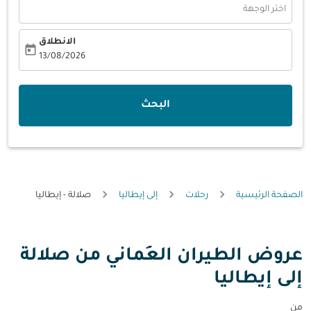
اختر الوجهة
الانطلاق
today
fc-booking-departure-date-aria-label
13/08/2026
البحث
الصفحة الرئيسية
رحلات
إلى إيطاليا
صلالة - إيطاليا
عروض الطيران العُماني من صلالة
إلى إيطاليا
من