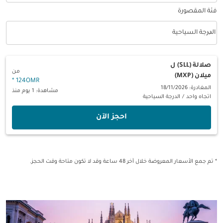
فئة المقصورة
keyboard_arrow_down
الدرجة السياحية
فئة المقصورة option الدرجة السياحية Selected
صلالة (SLL)
ل
من
ميلان (MXP)
*
124OMR
المغادرة: 18/11/2026
مشاهدة: 1 يوم منذ
اتجاه واحد
/
الدرجة السياحية
‫احجز الآن‬
* تم جمع الأسعار المعروضة خلال آخر 48 ساعة وقد لا تكون متاحة وقت الحجز.