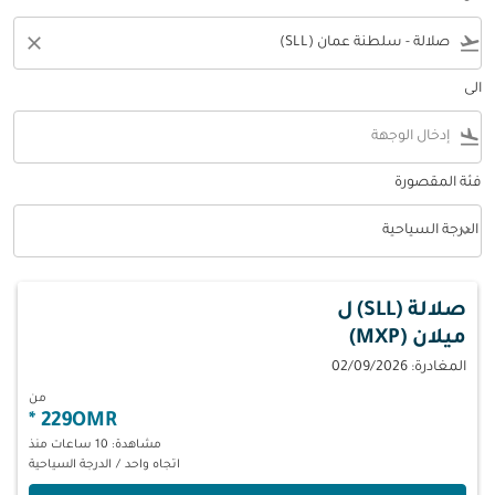
close
flight_takeoff
الى
flight_land
فئة المقصورة
keyboard_arrow_down
الدرجة السياحية
فئة المقصورة option الدرجة السياحية Selected
صلالة (SLL)
ل
ميلان (MXP)
المغادرة: 02/09/2026
من
*
229OMR
مشاهدة: 10 ساعات منذ
اتجاه واحد
/
الدرجة السياحية