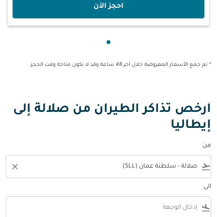
‫احجز الآن‬
عرض cmp-pagination-showing-card 1
* تم جمع الأسعار المعروضة خلال آخر 48 ساعة وقد لا تكون متاحة وقت الحجز.
أرخص تذاكر الطيران من صلالة إلى
إيطاليا
من
close
flight_takeoff
الى
flight_land