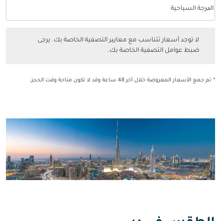
keyboard_arrow_down
الدرجة السياحية
فئة المقصورة option الدرجة السياحية Selected
لا توجد أسعار تتناسب مع معايير التصفية الخاصة بك. يرجى ضبط عوامل التصفي
لا توجد أسعار تتناسب مع معايير التصفية الخاصة بك. يرجى
ضبط عوامل التصفية الخاصة بك.
* تم جمع الأسعار المعروضة خلال آخر 48 ساعة وقد لا تكون متاحة وقت الحجز.