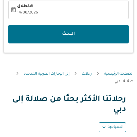
الانطلاق
today
fc-booking-departure-date-aria-label
14/08/2026
البحث
الصفحة الرئيسية
رحلات
إلى الإمارات العربية المتحدة
صلالة - دبي
رحلاتنا الأكثر بحثًا من صلالة إلى
حاول تحديث الرحلة (مغادرة و/أو وجهة) أو التفاعل مع التواريخ أ
دبي
expand_more
السياحية