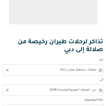
تذاكر لرحلات طيران رخيصة من
صلالة إلى دبي
من
close
flight_takeoff
الى
close
flight_land
فئة المقصورة